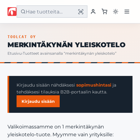
Etusivu
TOOLCAT OY
MERKINTÄKYNÄN YLEISKOTELO
Tuotteet
Etusivu
›
Tuotteet avainsanalla “merkintäkynän yleiskotelo”
Palvelut
Yritys
Kirjaudu sisään nähdäksesi
sopimushintasi
ja
tehdäksesi tilauksia B2B-portaalin kautta.
Yhteystiedot
Kirjaudu sisään
Valikoimassamme on 1 merkintäkynän
yleiskotelo-tuote. Myymme vain yrityksille: