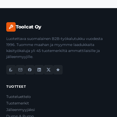
Toolcat Oy
Luotettava suomalainen B2B-työkalutukku vuodesta
1996. Tuomme maahan ja myymme laadukkaita
käsityökaluja yli 45 tuotemerkiltä ammattilaisille ja
jälleenmyyjille.
TUOTTEET
Tuoteluettelo
Tuotemerkit
Jälleenmyyjäksi
Dump & Pump