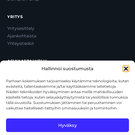
YRITYS
Yritysesittely
Ajankohtaista
Yhteystiedot
ASIAKASPALVELU
Hallinnoi suostumusta
Ota yhteyttä
Oma tili
Parhaan kokemuksen tarjoamiseksi käytämme teknologioita, kuten
evästeitä, tallentaaksemme ja/tai käyttääksemme laitetietoja.
Maksutavat
Näiden tekniikoiden hyväksyminen antaa meille mahdollisuuden
Toimitustavat
käsitellä tietoja, kuten selauskäyttäytymistä tai yksilöllisiä tunnuksia
Usein kysytyt kysymykset
tällä sivustolla. Suostumuksen jättäminen tai peruuttaminen voi
vaikuttaa haitallisesti tiettyihin ominaisuuksiin ja toimintoihin.
+358 44 270 3795
asiakaspalvelu@toolcat.fi
Hyväksy