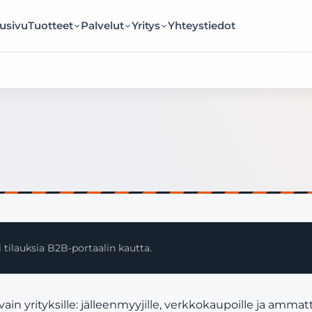
usivu
Tuotteet
Palvelut
Yritys
Yhteystiedot
 tilauksia B2B-portaalin kautta.
yrityksille: jälleenmyyjille, verkkokaupoille ja ammatti