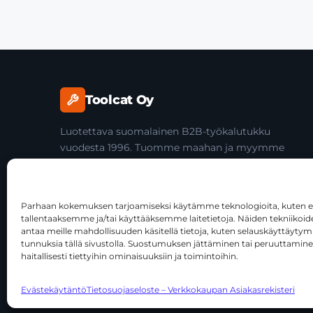
Toolcat Oy
Luotettava suomalainen B2B-työkalutukku
vuodesta 1996. Tuomme maahan ja myymme
laadukkaita käsityökaluja yli 45 tuotemerkiltä
ammattilaisille ja jälleenmyyjille.
Parhaan kokemuksen tarjoamiseksi käytämme teknologioita, kuten ev
tallentaaksemme ja/tai käyttääksemme laitetietoja. Näiden tekniiko
antaa meille mahdollisuuden käsitellä tietoja, kuten selauskäyttäytymist
tunnuksia tällä sivustolla. Suostumuksen jättäminen tai peruuttamine
haitallisesti tiettyihin ominaisuuksiin ja toimintoihin.
© 2026 Toolcat Oy · Y-tunnus 1059567-7 · Kalustetie 1, 0
Evästekäytäntö
Tietosuojaseloste – Verkkokaupan Asiakasrekisteri