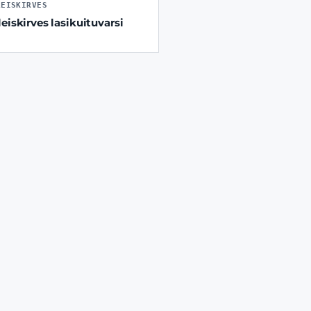
LEISKIRVES
leiskirves lasikuituvarsi