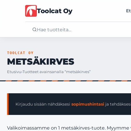
Toolcat Oy
Et
Etusivu
TOOLCAT OY
METSÄKIRVES
Tuotteet
Etusivu
›
Tuotteet avainsanalla “metsäkirves”
Palvelut
Yritys
Kirjaudu sisään nähdäksesi
sopimushintasi
ja tehdäksesi
Yhteystiedot
Valikoimassamme on 1 metsäkirves-tuote. Myymme vain 