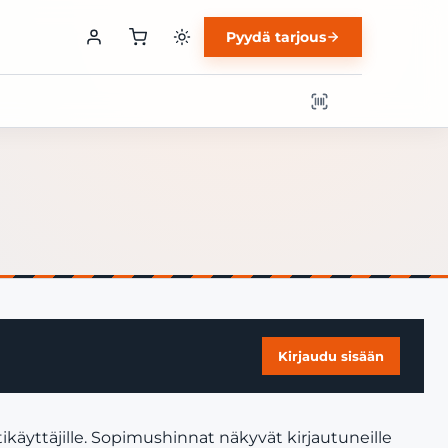
Pyydä tarjous
Kirjaudu sisään
käyttäjille. Sopimushinnat näkyvät kirjautuneille