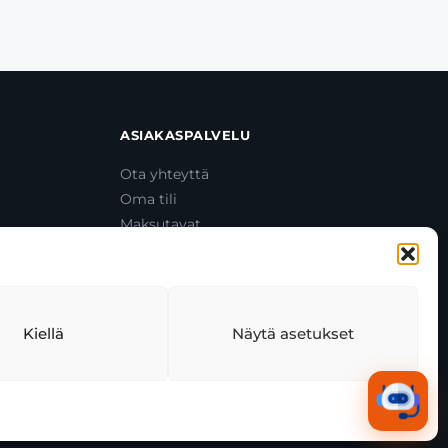
ASIAKASPALVELU
Ota yhteyttä
Oma tili
Maksutavat
Toimitustavat
Usein kysytyt kysymykset
+358 44 270 3795
asiakaspalvelu@toolcat.fi
Kiellä
Näytä asetukset
tekäytäntö
Tekoälyn käyttö
Kaikki järjestelmät toimivat