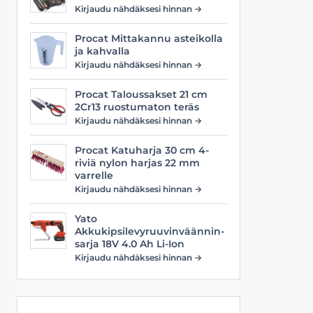
Viilat
Työasusteet
Kirjaudu nähdäksesi hinnan →
Vyöt
Procat Mittakannu asteikolla
ja kahvalla
Kirjaudu nähdäksesi hinnan →
Procat Taloussakset 21 cm
2Cr13 ruostumaton teräs
Kirjaudu nähdäksesi hinnan →
Procat Katuharja 30 cm 4-
riviä nylon harjas 22 mm
varrelle
Kirjaudu nähdäksesi hinnan →
Yato
Akkukipsilevyruuvinväännin-
sarja 18V 4.0 Ah Li-Ion
Kirjaudu nähdäksesi hinnan →