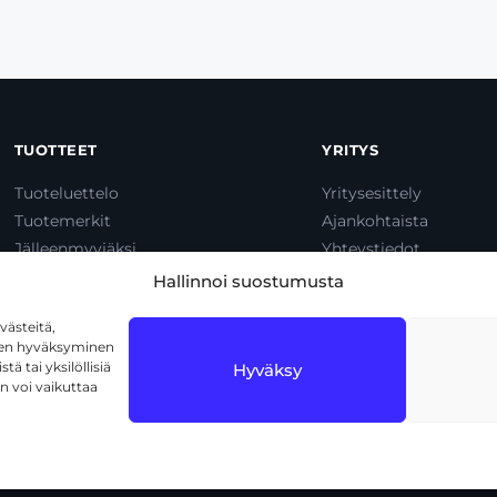
TUOTTEET
YRITYS
Tuoteluettelo
Yritysesittely
Tuotemerkit
Ajankohtaista
Jälleenmyyjäksi
Yhteystiedot
Dump & Pump
Hallinnoi suostumusta
ästeitä,
iden hyväksyminen
ä tai yksilöllisiä
Hyväksy
n voi vaikuttaa
1720 Vantaa
Tietosuojaseloste
Käyttöehdot
Eväs