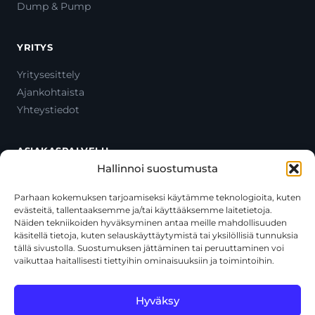
Dump & Pump
YRITYS
Yritysesittely
Ajankohtaista
Yhteystiedot
ASIAKASPALVELU
Hallinnoi suostumusta
Ota yhteyttä
Oma tili
Parhaan kokemuksen tarjoamiseksi käytämme teknologioita, kuten
evästeitä, tallentaaksemme ja/tai käyttääksemme laitetietoja.
Maksutavat
Näiden tekniikoiden hyväksyminen antaa meille mahdollisuuden
Toimitustavat
käsitellä tietoja, kuten selauskäyttäytymistä tai yksilöllisiä tunnuksia
Usein kysytyt kysymykset
tällä sivustolla. Suostumuksen jättäminen tai peruuttaminen voi
vaikuttaa haitallisesti tiettyihin ominaisuuksiin ja toimintoihin.
+358 44 270 3795
asiakaspalvelu@toolcat.fi
Hyväksy