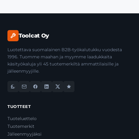
Toolcat Oy
Luotettava suomalainen B2B-työkalutukku vuodesta
1996. Tuomme maahan ja myymme laadukkaita
käsityökaluja yli 45 tuotemerkiltä ammattilaisille ja
jälleenmyyjille.
TUOTTEET
Tuoteluettelo
Tuotemerkit
Jälleenmyyjäksi