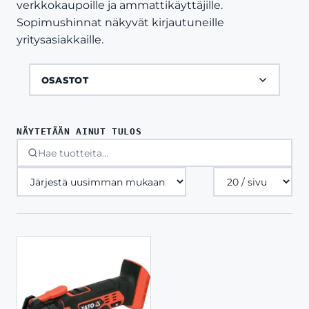
verkkokaupoille ja ammattikäyttäjille.
Sopimushinnat näkyvät kirjautuneille
yritysasiakkaille.
OSASTOT
NÄYTETÄÄN AINUT TULOS
Tuotteita
sivulla