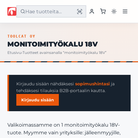
Etusivu
TOOLCAT OY
MONITOIMITYÖKALU 18V
Tuotteet
Etusivu
›
Tuotteet avainsanalla “monitoimityökalu 18V”
Palvelut
Yritys
Kirjaudu sisään nähdäksesi
sopimushintasi
ja
tehdäksesi tilauksia B2B-portaalin kautta.
Yhteystiedot
Kirjaudu sisään
Valikoimassamme on 1 monitoimityökalu 18V-
tuote. Myymme vain yrityksille: jälleenmyyjille,