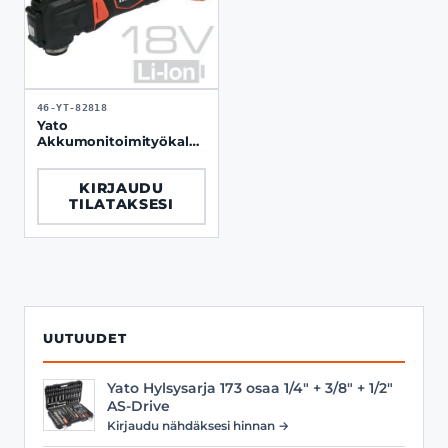
46-YT-82818
Yato
Akkumonitoimityökalu
18V + 2.0 Ah akku ja
laturi sarja
KIRJAUDU
TILATAKSESI
UUTUUDET
Yato Hylsysarja 173 osaa 1/4" + 3/8" + 1/2"
AS-Drive
Kirjaudu nähdäksesi hinnan →