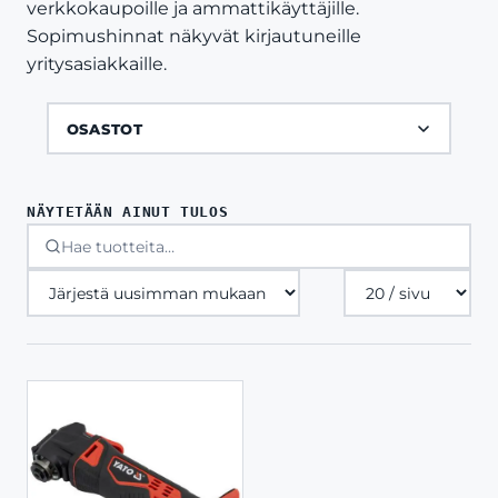
verkkokaupoille ja ammattikäyttäjille.
Sopimushinnat näkyvät kirjautuneille
yritysasiakkaille.
OSASTOT
NÄYTETÄÄN AINUT TULOS
Tuotteita
sivulla