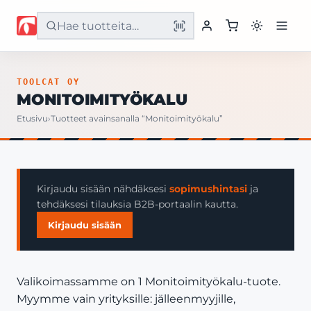
Etusivu
TOOLCAT OY
MONITOIMITYÖKALU
Tuotteet
Etusivu
›
Tuotteet avainsanalla “Monitoimityökalu”
Palvelut
Yritys
Kirjaudu sisään nähdäksesi
sopimushintasi
ja
tehdäksesi tilauksia B2B-portaalin kautta.
Yhteystiedot
Kirjaudu sisään
Valikoimassamme on 1 Monitoimityökalu-tuote.
Myymme vain yrityksille: jälleenmyyjille,