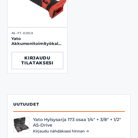
46-YT-82819
Yato
Akkumonitoimityökalu
18V OIS pikalukituksella
runko
KIRJAUDU
TILATAKSESI
UUTUUDET
Yato Hylsysarja 173 osaa 1/4" + 3/8" + 1/2"
AS-Drive
Kirjaudu nähdäksesi hinnan →