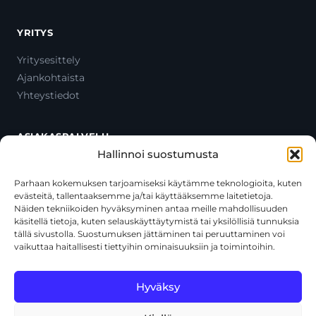
YRITYS
Yritysesittely
Ajankohtaista
Yhteystiedot
ASIAKASPALVELU
Hallinnoi suostumusta
Ota yhteyttä
Oma tili
Parhaan kokemuksen tarjoamiseksi käytämme teknologioita, kuten
evästeitä, tallentaaksemme ja/tai käyttääksemme laitetietoja.
Maksutavat
Näiden tekniikoiden hyväksyminen antaa meille mahdollisuuden
Toimitustavat
käsitellä tietoja, kuten selauskäyttäytymistä tai yksilöllisiä tunnuksia
Usein kysytyt kysymykset
tällä sivustolla. Suostumuksen jättäminen tai peruuttaminen voi
vaikuttaa haitallisesti tiettyihin ominaisuuksiin ja toimintoihin.
+358 44 270 3795
asiakaspalvelu@toolcat.fi
Hyväksy