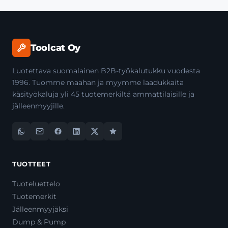
Toolcat Oy
Luotettava suomalainen B2B-työkalutukku vuodesta
1996. Tuomme maahan ja myymme laadukkaita
käsityökaluja yli 45 tuotemerkiltä ammattilaisille ja
jälleenmyyjille.
TUOTTEET
Tuoteluettelo
Tuotemerkit
Jälleenmyyjäksi
Dump & Pump