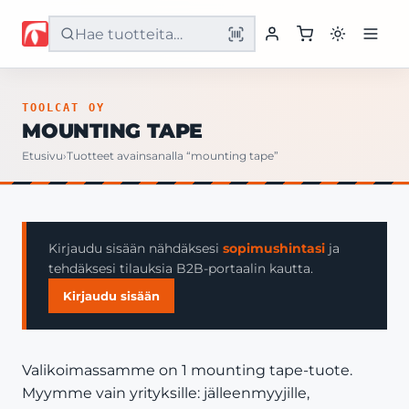
Etusivu
TOOLCAT OY
MOUNTING TAPE
Tuotteet
Etusivu
›
Tuotteet avainsanalla “mounting tape”
Palvelut
Yritys
Kirjaudu sisään nähdäksesi
sopimushintasi
ja
tehdäksesi tilauksia B2B-portaalin kautta.
Yhteystiedot
Kirjaudu sisään
Valikoimassamme on 1 mounting tape-tuote.
Myymme vain yrityksille: jälleenmyyjille,