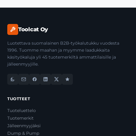
Toolcat Oy
Luotettava suomalainen B2B-työkalutukku vuodesta
1996. Tuomme maahan ja myymme laadukkaita
käsityökaluja yli 45 tuotemerkiltä ammattilaisille ja
jälleenmyyjille.
TUOTTEET
Tuoteluettelo
Tuotemerkit
Jälleenmyyjäksi
Dump & Pump