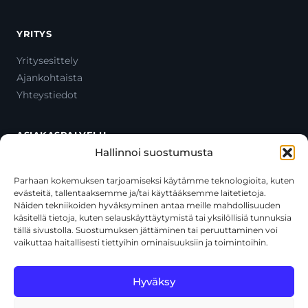
YRITYS
Yritysesittely
Ajankohtaista
Yhteystiedot
ASIAKASPALVELU
Hallinnoi suostumusta
Ota yhteyttä
Oma tili
Parhaan kokemuksen tarjoamiseksi käytämme teknologioita, kuten
evästeitä, tallentaaksemme ja/tai käyttääksemme laitetietoja.
Maksutavat
Näiden tekniikoiden hyväksyminen antaa meille mahdollisuuden
Toimitustavat
käsitellä tietoja, kuten selauskäyttäytymistä tai yksilöllisiä tunnuksia
Usein kysytyt kysymykset
tällä sivustolla. Suostumuksen jättäminen tai peruuttaminen voi
vaikuttaa haitallisesti tiettyihin ominaisuuksiin ja toimintoihin.
+358 44 270 3795
asiakaspalvelu@toolcat.fi
Hyväksy