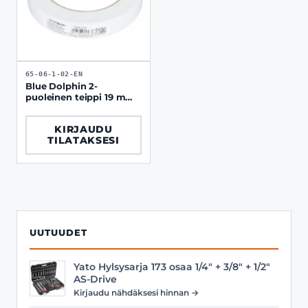
65-06-1-02-EN
Blue Dolphin 2-
puoleinen teippi 19 mm
× 5 m vaahtomuovi
KIRJAUDU
TILATAKSESI
UUTUUDET
Yato Hylsysarja 173 osaa 1/4" + 3/8" + 1/2"
AS-Drive
Kirjaudu nähdäksesi hinnan →