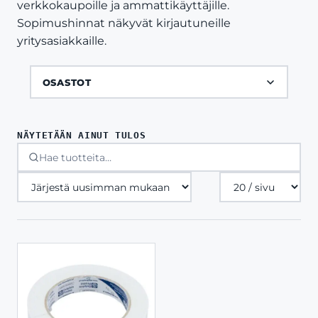
verkkokaupoille ja ammattikäyttäjille.
Sopimushinnat näkyvät kirjautuneille
yritysasiakkaille.
OSASTOT
NÄYTETÄÄN AINUT TULOS
Tuotteita
sivulla