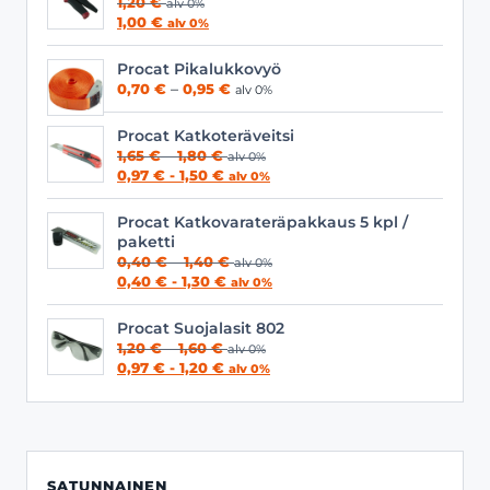
1,20
€
alv 0%
1,00
€
alv 0%
Procat Pikalukkovyö
Hintaluokka:
0,70
€
–
0,95
€
alv 0%
0,70 €
-
Procat Katkoteräveitsi
0,95 €
Hintaluokka:
1,65
€
–
1,80
€
alv 0%
1,65 €
0,97
€
-
1,50
€
alv 0%
-
1,80 €
Procat Katkovarateräpakkaus 5 kpl /
paketti
Hintaluokka:
0,40
€
–
1,40
€
alv 0%
0,40 €
0,40
€
-
1,30
€
alv 0%
-
1,40 €
Procat Suojalasit 802
Hintaluokka:
1,20
€
–
1,60
€
alv 0%
1,20 €
0,97
€
-
1,20
€
alv 0%
-
1,60 €
SATUNNAINEN