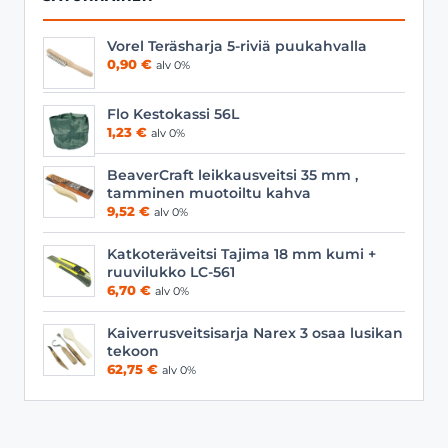
Vorel Teräsharja 5-riviä puukahvalla
0,90
€
alv 0%
Flo Kestokassi 56L
1,23
€
alv 0%
BeaverCraft leikkausveitsi 35 mm ,
tamminen muotoiltu kahva
9,52
€
alv 0%
Katkoteräveitsi Tajima 18 mm kumi +
ruuvilukko LC-561
6,70
€
alv 0%
Kaiverrusveitsisarja Narex 3 osaa lusikan
tekoon
62,75
€
alv 0%