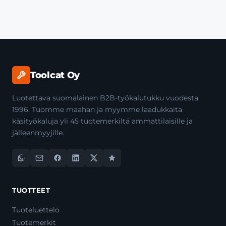
Toolcat Oy
Luotettava suomalainen B2B-työkalutukku vuodesta
1996. Tuomme maahan ja myymme laadukkaita
käsityökaluja yli 45 tuotemerkiltä ammattilaisille ja
jälleenmyyjille.
TUOTTEET
Tuoteluettelo
Tuotemerkit