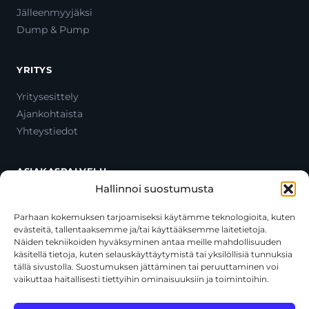
Jälleenmyyjäksi
Dump & Pump
YRITYS
Yritysesittely
Ajankohtaista
Yhteystiedot
ASIAKASPALVELU
Hallinnoi suostumusta
Ota yhteyttä
Oma tili
Parhaan kokemuksen tarjoamiseksi käytämme teknologioita, kuten
evästeitä, tallentaaksemme ja/tai käyttääksemme laitetietoja.
Maksutavat
Näiden tekniikoiden hyväksyminen antaa meille mahdollisuuden
Toimitustavat
käsitellä tietoja, kuten selauskäyttäytymistä tai yksilöllisiä tunnuksia
Usein kysytyt kysymykset
tällä sivustolla. Suostumuksen jättäminen tai peruuttaminen voi
vaikuttaa haitallisesti tiettyihin ominaisuuksiin ja toimintoihin.
+358 44 270 3795
asiakaspalvelu@toolcat.fi