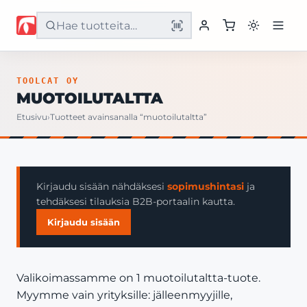
Etusivu
TOOLCAT OY
MUOTOILUTALTTA
Tuotteet
Etusivu
›
Tuotteet avainsanalla “muotoilutaltta”
Palvelut
Yritys
Kirjaudu sisään nähdäksesi
sopimushintasi
ja
tehdäksesi tilauksia B2B-portaalin kautta.
Yhteystiedot
Kirjaudu sisään
Valikoimassamme on 1 muotoilutaltta-tuote.
Myymme vain yrityksille: jälleenmyyjille,