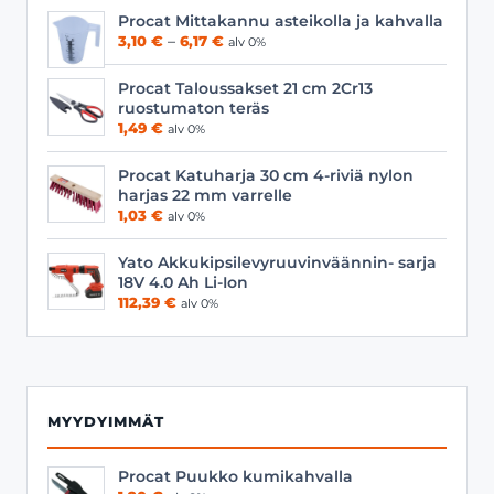
Procat Mittakannu asteikolla ja kahvalla
Hintaluokka:
3,10
€
–
6,17
€
alv 0%
3,10 €
-
Procat Taloussakset 21 cm 2Cr13
6,17 €
ruostumaton teräs
1,49
€
alv 0%
Procat Katuharja 30 cm 4-riviä nylon
harjas 22 mm varrelle
1,03
€
alv 0%
Yato Akkukipsilevyruuvinväännin- sarja
18V 4.0 Ah Li-Ion
112,39
€
alv 0%
MYYDYIMMÄT
Procat Puukko kumikahvalla