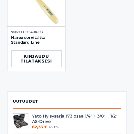
SORVITALTTA-NAREX
Narex sorvitaltta
Standard Line
KIRJAUDU
TILATAKSESI
UUTUUDET
Yato Hylsysarja 173 osaa 1/4" + 3/8" + 1/2"
AS-Drive
82,33
€
alv 0%