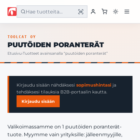
Etusivu
TOOLCAT OY
PUUTÖIDEN PORANTERÄT
Tuotteet
Etusivu
›
Tuotteet avainsanalla “puutöiden poranterät”
Palvelut
Yritys
Kirjaudu sisään nähdäksesi
sopimushintasi
ja
tehdäksesi tilauksia B2B-portaalin kautta.
Yhteystiedot
Kirjaudu sisään
Valikoimassamme on 1 puutöiden poranterät-
tuote. Myymme vain yrityksille: jälleenmyyjille,