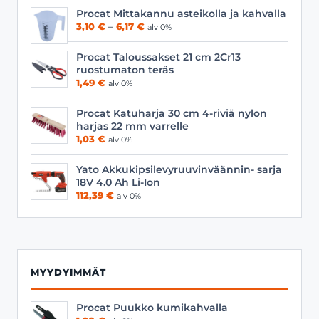
Procat Mittakannu asteikolla ja kahvalla
Hintaluokka:
3,10
€
–
6,17
€
alv 0%
3,10 €
-
Procat Taloussakset 21 cm 2Cr13
6,17 €
ruostumaton teräs
1,49
€
alv 0%
Procat Katuharja 30 cm 4-riviä nylon
harjas 22 mm varrelle
1,03
€
alv 0%
Yato Akkukipsilevyruuvinväännin- sarja
18V 4.0 Ah Li-Ion
112,39
€
alv 0%
MYYDYIMMÄT
Procat Puukko kumikahvalla