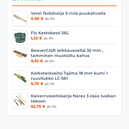
Vorel Teräsharja 5-riviä puukahvalla
0,90
€
alv 0%
Flo Kestokassi 56L
1,23
€
alv 0%
BeaverCraft leikkausveitsi 35 mm ,
tamminen muotoiltu kahva
9,52
€
alv 0%
Katkoteräveitsi Tajima 18 mm kumi +
ruuvilukko LC-561
6,70
€
alv 0%
Kaiverrusveitsisarja Narex 3 osaa lusikan
tekoon
62,75
€
alv 0%