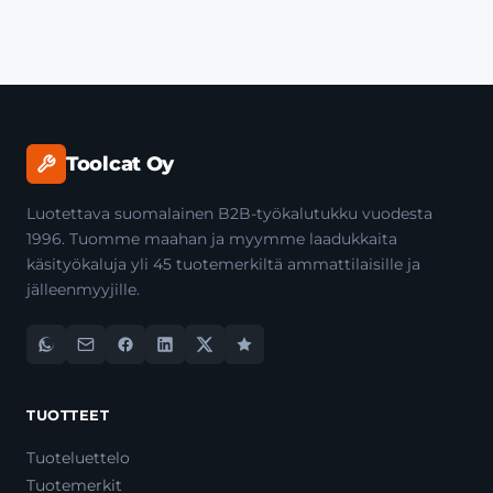
Toolcat Oy
Luotettava suomalainen B2B-työkalutukku vuodesta
1996. Tuomme maahan ja myymme laadukkaita
käsityökaluja yli 45 tuotemerkiltä ammattilaisille ja
jälleenmyyjille.
TUOTTEET
Tuoteluettelo
Tuotemerkit