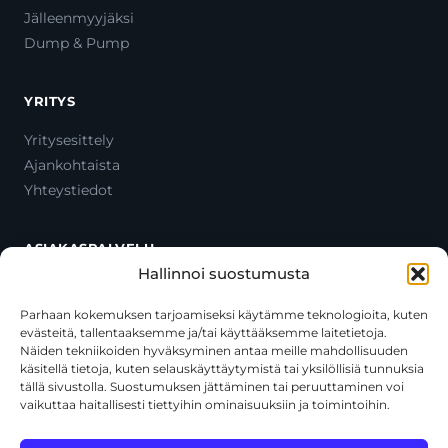
Jälleenmyyjäksi
Dump & Pump
YRITYS
Yritysesittely
Ajankohtaista
Yhteystiedot
ASIAKASPALVELU
Hallinnoi suostumusta
Ota yhteyttä
Oma tili
Parhaan kokemuksen tarjoamiseksi käytämme teknologioita, kuten
evästeitä, tallentaaksemme ja/tai käyttääksemme laitetietoja.
Maksutavat
Näiden tekniikoiden hyväksyminen antaa meille mahdollisuuden
Toimitustavat
käsitellä tietoja, kuten selauskäyttäytymistä tai yksilöllisiä tunnuksia
Usein kysytyt kysymykset
tällä sivustolla. Suostumuksen jättäminen tai peruuttaminen voi
vaikuttaa haitallisesti tiettyihin ominaisuuksiin ja toimintoihin.
+358 44 270 3795
asiakaspalvelu@toolcat.fi