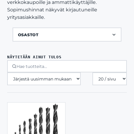
verkkokaupoille ja ammattikäyttäjille.
Sopimushinnat näkyvät kirjautuneille
yritysasiakkaille.
OSASTOT
NÄYTETÄÄN AINUT TULOS
Tuotteita
sivulla