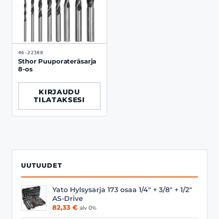
46-22380
Sthor Puuporateräsarja
8-os
KIRJAUDU
TILATAKSESI
UUTUUDET
Yato Hylsysarja 173 osaa 1/4" + 3/8" + 1/2"
AS-Drive
82,33
€
alv 0%