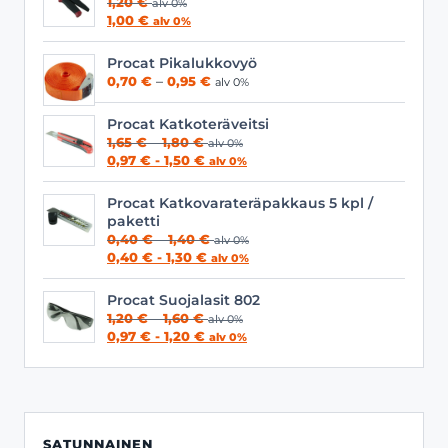
1,20
€
alv 0%
1,00
€
alv 0%
Procat Pikalukkovyö
Hintaluokka:
0,70
€
–
0,95
€
alv 0%
0,70 €
-
Procat Katkoteräveitsi
0,95 €
Hintaluokka:
1,65
€
–
1,80
€
alv 0%
1,65 €
0,97
€
-
1,50
€
alv 0%
-
1,80 €
Procat Katkovarateräpakkaus 5 kpl /
paketti
Hintaluokka:
0,40
€
–
1,40
€
alv 0%
0,40 €
0,40
€
-
1,30
€
alv 0%
-
1,40 €
Procat Suojalasit 802
Hintaluokka:
1,20
€
–
1,60
€
alv 0%
1,20 €
0,97
€
-
1,20
€
alv 0%
-
1,60 €
SATUNNAINEN