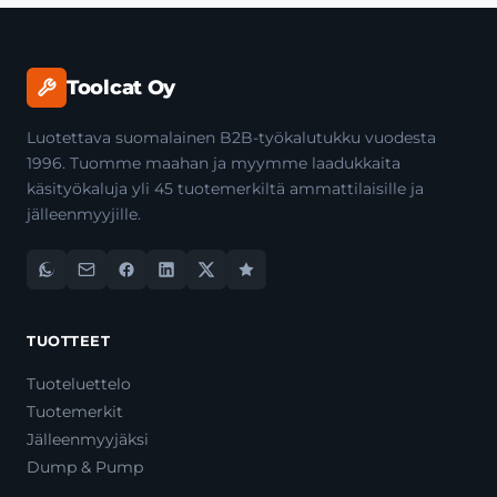
Toolcat Oy
Luotettava suomalainen B2B-työkalutukku vuodesta
1996. Tuomme maahan ja myymme laadukkaita
käsityökaluja yli 45 tuotemerkiltä ammattilaisille ja
jälleenmyyjille.
TUOTTEET
Tuoteluettelo
Tuotemerkit
Jälleenmyyjäksi
Dump & Pump