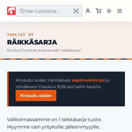
Etusivu
TOOLCAT OY
RÄIKKÄSARJA
Tuotteet
Etusivu
›
Tuotteet avainsanalla “räikkäsarja”
Palvelut
Yritys
Kirjaudu sisään nähdäksesi
sopimushintasi
ja
tehdäksesi tilauksia B2B-portaalin kautta.
Yhteystiedot
Kirjaudu sisään
Valikoimassamme on 1 räikkäsarja-tuote.
Myymme vain yrityksille: jälleenmyyjille,