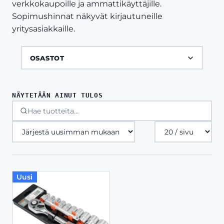
verkkokaupoille ja ammattikäyttäjille.
Sopimushinnat näkyvät kirjautuneille
yritysasiakkaille.
OSASTOT
NÄYTETÄÄN AINUT TULOS
Tuotteita
sivulla
Uusi