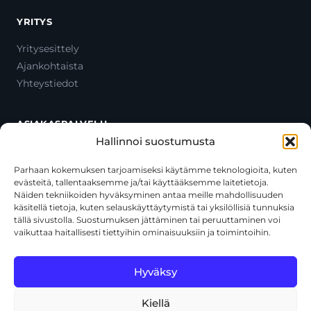
YRITYS
Yritysesittely
Ajankohtaista
Yhteystiedot
ASIAKASPALVELU
Hallinnoi suostumusta
Ota yhteyttä
Oma tili
Parhaan kokemuksen tarjoamiseksi käytämme teknologioita, kuten
evästeitä, tallentaaksemme ja/tai käyttääksemme laitetietoja.
Maksutavat
Näiden tekniikoiden hyväksyminen antaa meille mahdollisuuden
Toimitustavat
käsitellä tietoja, kuten selauskäyttäytymistä tai yksilöllisiä tunnuksia
Usein kysytyt kysymykset
tällä sivustolla. Suostumuksen jättäminen tai peruuttaminen voi
vaikuttaa haitallisesti tiettyihin ominaisuuksiin ja toimintoihin.
+358 44 270 3795
asiakaspalvelu@toolcat.fi
Hyväksy
Kiellä