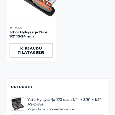
46-58633
Sthor Hylsysarja 12-os
1/2" 10-24 mm
KIRJAUDU
TILATAKSESI
UUTUUDET
Yato Hylsysarja 173 osaa 1/4" + 3/8" + 1/2"
AS-Drive
Kirjaudu nähdäksesi hinnan →