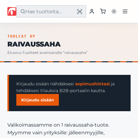
Etusivu
TOOLCAT OY
RAIVAUSSAHA
Tuotteet
Etusivu
›
Tuotteet avainsanalla “raivaussaha”
Palvelut
Yritys
Kirjaudu sisään nähdäksesi
sopimushintasi
ja
tehdäksesi tilauksia B2B-portaalin kautta.
Yhteystiedot
Kirjaudu sisään
Valikoimassamme on 1 raivaussaha-tuote.
Myymme vain yrityksille: jälleenmyyjille,