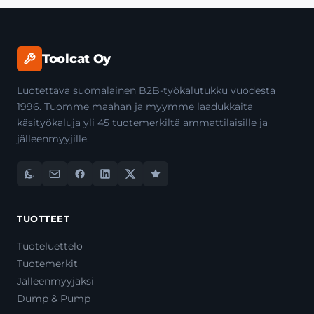
Toolcat Oy
Luotettava suomalainen B2B-työkalutukku vuodesta
1996. Tuomme maahan ja myymme laadukkaita
käsityökaluja yli 45 tuotemerkiltä ammattilaisille ja
jälleenmyyjille.
TUOTTEET
Tuoteluettelo
Tuotemerkit
Jälleenmyyjäksi
Dump & Pump