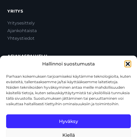
YRITYS
Yritysesittely
Ajankohtaista
Yhteystiedot
ASIAKASPALVELU
Hallinnoi suostumusta
Ota yhteyttä
Oma tili
Parhaan kokemuksen tarjoamiseksi käytämme teknologioita, kuten
evästeitä, tallentaaksemme ja/tai käyttääksemme laitetietoja.
Maksutavat
Näiden tekniikoiden hyväksyminen antaa meille mahdollisuuden
Toimitustavat
käsitellä tietoja, kuten selauskäyttäytymistä tai yksilöllisiä tunnuksia
Usein kysytyt kysymykset
tällä sivustolla. Suostumuksen jättäminen tai peruuttaminen voi
vaikuttaa haitallisesti tiettyihin ominaisuuksiin ja toimintoihin.
+358 44 270 3795
asiakaspalvelu@toolcat.fi
Hyväksy
Kiellä