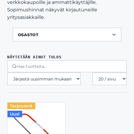
verkkokaupoille ja ammattikäyttäjille.
Sopimushinnat näkyvät kirjautuneille
yritysasiakkaille.
OSASTOT
NÄYTETÄÄN AINUT TULOS
Tuotteita
sivulla
Tarjouserä
Uusi