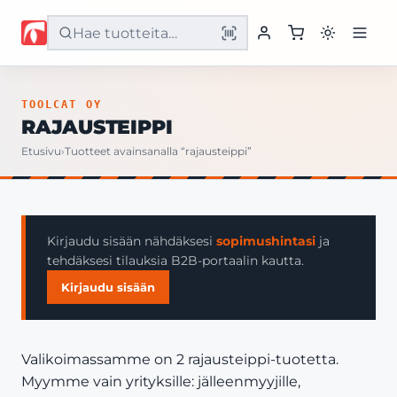
Etusivu
TOOLCAT OY
RAJAUSTEIPPI
Tuotteet
Etusivu
›
Tuotteet avainsanalla “rajausteippi”
Palvelut
Yritys
Kirjaudu sisään nähdäksesi
sopimushintasi
ja
tehdäksesi tilauksia B2B-portaalin kautta.
Yhteystiedot
Kirjaudu sisään
Valikoimassamme on 2 rajausteippi-tuotetta.
Myymme vain yrityksille: jälleenmyyjille,