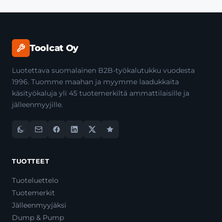
Toolcat Oy
Luotettava suomalainen B2B-työkalutukku vuodesta
1996. Tuomme maahan ja myymme laadukkaita
käsityökaluja yli 45 tuotemerkiltä ammattilaisille ja
jälleenmyyjille.
TUOTTEET
Tuoteluettelo
Tuotemerkit
Jälleenmyyjäksi
Dump & Pump