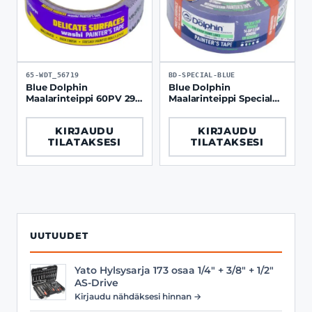
65-WDT_56719
BD-SPECIAL-BLUE
Blue Dolphin
Blue Dolphin
Maalarinteippi 60PV 29
Maalarinteippi Special
mm x 25 m Washi
Blue 30PV puhdas
herkät pinnat
irrotus
KIRJAUDU
KIRJAUDU
TILATAKSESI
TILATAKSESI
UUTUUDET
Yato Hylsysarja 173 osaa 1/4" + 3/8" + 1/2"
AS-Drive
Kirjaudu nähdäksesi hinnan →