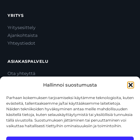
YRITYS
Yritysesittely
Ajankohtaista
Yhteystiedot
ASIAKASPALVELU
Ota yhteyttä
Oma tili
Hallinnoi suostumusta
Maksutavat
Toimitustavat
Parhaan kokemuksen tarjoamiseksi käytämme teknologioita, kuten
evästeitä, tallentaaksemme ja/tai käyttääksemme laitetietoja.
Usein kysytyt kysymykset
Näiden tekniikoiden hyväksyminen antaa meille mahdollisuuden
+358 44 270 3795
käsitellä tietoja, kuten selauskäyttäytymistä tai yksilöllisiä tunnuksia
asiakaspalvelu@toolcat.fi
tällä sivustolla. Suostumuksen jättäminen tai peruuttaminen voi
vaikuttaa haitallisesti tiettyihin ominaisuuksiin ja toimintoihin.
Tätä sivustoa suojaa reCAPTCHA, ja siihen sovelletaan Googlen