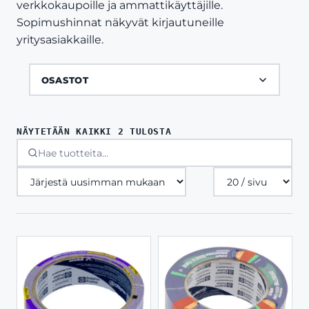
verkkokaupoille ja ammattikäyttäjille.
Sopimushinnat näkyvät kirjautuneille
yritysasiakkaille.
OSASTOT
SORTED
NÄYTETÄÄN KAIKKI 2 TULOSTA
BY
LATEST
Tuotteita
sivulla