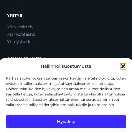
YRITYS
Yritysesittely
Ajankohtaista
Yhteystiedot
ASIAKASPALVELU
Hallinnoi suostumusta
Ota yhteyttä
Oma tili
Parhaan kokemuksen tarjoamiseksi käytämme teknologioita, kuten
evästeitä, tallentaaksemme ja/tai käyttääksemme laitetietoja.
Maksutavat
Näiden tekniikoiden hyväksyminen antaa meille mahdollisuuden
Toimitustavat
käsitellä tietoja, kuten selauskäyttäytymistä tai yksilöllisiä tunnuksia
Usein kysytyt kysymykset
tällä sivustolla. Suostumuksen jättäminen tai peruuttaminen voi
vaikuttaa haitallisesti tiettyihin ominaisuuksiin ja toimintoihin.
+358 44 270 3795
asiakaspalvelu@toolcat.fi
Hyväksy