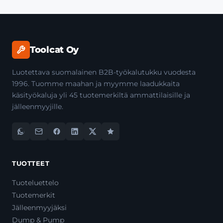
Toolcat Oy
Luotettava suomalainen B2B-työkalutukku vuodesta
1996. Tuomme maahan ja myymme laadukkaita
käsityökaluja yli 45 tuotemerkiltä ammattilaisille ja
jälleenmyyjille.
TUOTTEET
Tuoteluettelo
Tuotemerkit
Jälleenmyyjäksi
Dump & Pump