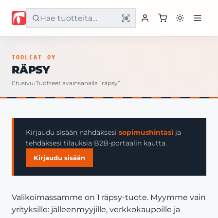
Etusivu
TOOLCAT OY
RÄPSY
Tuotteet
Etusivu
›
Tuotteet avainsanalla “räpsy”
Palvelut
Yritys
Kirjaudu sisään nähdäksesi
sopimushintasi
ja
tehdäksesi tilauksia B2B-portaalin kautta.
Yhteystiedot
Kirjaudu sisään
Valikoimassamme on 1 räpsy-tuote. Myymme vain
yrityksille: jälleenmyyjille, verkkokaupoille ja