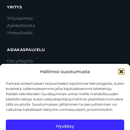
YRITYS
Yritysesittely
Ajankohtaista
Yhteystiedot
ASIAKASPALVELU
Ota yhteyttä
Oma tili
Hallinnoi suostumusta
Maksutavat
Toimitustavat
Parhaan kokemuksen tarjoamiseksi käytämme teknologioita, kuten
evästeitä, tallentaaksemme ja/tai käyttääksemme laitetietoja.
Usein kysytyt kysymykset
Näiden tekniikoiden hyväksyminen antaa meille mahdollisuuden
+358 44 270 3795
käsitellä tietoja, kuten selauskäyttäytymistä tai yksilöllisiä tunnuksia
asiakaspalvelu@toolcat.fi
tällä sivustolla. Suostumuksen jättäminen tai peruuttaminen voi
vaikuttaa haitallisesti tiettyihin ominaisuuksiin ja toimintoihin.
Tätä sivustoa suojaa reCAPTCHA, ja siihen sovelletaan Googlen
Hyväksy
tietosuojakäytäntöä
ja
käyttöehtoja
.