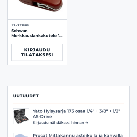
13-333900
Schwan
Merkkauslankakotelo 15
m, metallirunko
KIRJAUDU
TILATAKSESI
UUTUUDET
Yato Hylsysarja 173 osaa 1/4" + 3/8" + 1/2"
AS-Drive
Kirjaudu nähdäksesi hinnan →
Procat Mittakannu asteikolla ja kahvalla