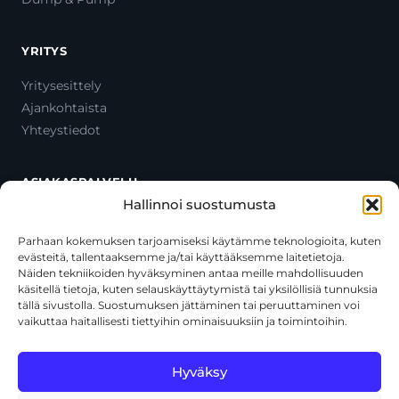
YRITYS
Yritysesittely
Ajankohtaista
Yhteystiedot
ASIAKASPALVELU
Hallinnoi suostumusta
Ota yhteyttä
Oma tili
Parhaan kokemuksen tarjoamiseksi käytämme teknologioita, kuten
evästeitä, tallentaaksemme ja/tai käyttääksemme laitetietoja.
Maksutavat
Näiden tekniikoiden hyväksyminen antaa meille mahdollisuuden
Toimitustavat
käsitellä tietoja, kuten selauskäyttäytymistä tai yksilöllisiä tunnuksia
Usein kysytyt kysymykset
tällä sivustolla. Suostumuksen jättäminen tai peruuttaminen voi
vaikuttaa haitallisesti tiettyihin ominaisuuksiin ja toimintoihin.
+358 44 270 3795
asiakaspalvelu@toolcat.fi
Hyväksy