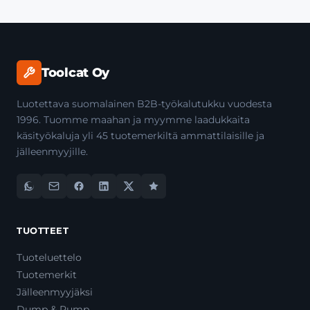
Toolcat Oy
Luotettava suomalainen B2B-työkalutukku vuodesta
1996. Tuomme maahan ja myymme laadukkaita
käsityökaluja yli 45 tuotemerkiltä ammattilaisille ja
jälleenmyyjille.
TUOTTEET
Tuoteluettelo
Tuotemerkit
Jälleenmyyjäksi
Dump & Pump