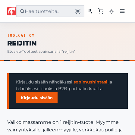
Etusivu
TOOLCAT OY
REIJITIN
Tuotteet
Etusivu
›
Tuotteet avainsanalla “reijitin”
Palvelut
Yritys
Kirjaudu sisään nähdäksesi
sopimushintasi
ja
tehdäksesi tilauksia B2B-portaalin kautta.
Yhteystiedot
Kirjaudu sisään
Valikoimassamme on 1 reijitin-tuote. Myymme
vain yrityksille: jälleenmyyjille, verkkokaupoille ja