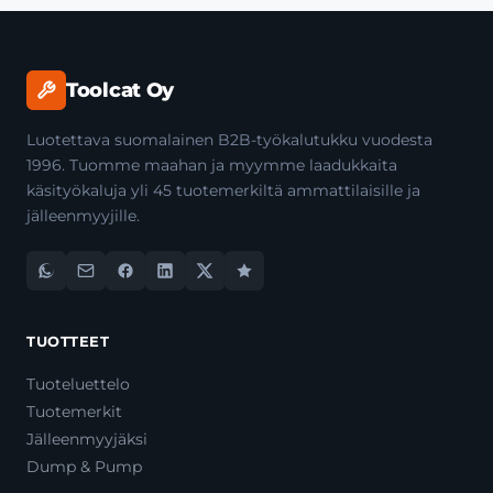
Toolcat Oy
Luotettava suomalainen B2B-työkalutukku vuodesta
1996. Tuomme maahan ja myymme laadukkaita
käsityökaluja yli 45 tuotemerkiltä ammattilaisille ja
jälleenmyyjille.
TUOTTEET
Tuoteluettelo
Tuotemerkit
Jälleenmyyjäksi
Dump & Pump