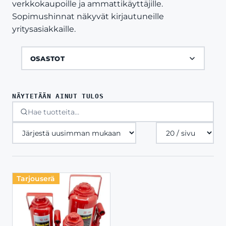
verkkokaupoille ja ammattikäyttäjille.
Sopimushinnat näkyvät kirjautuneille
yritysasiakkaille.
OSASTOT
NÄYTETÄÄN AINUT TULOS
Tuotteita
sivulla
Tarjouserä