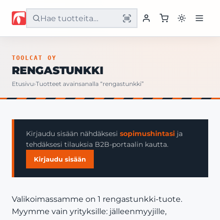
Etusivu
TOOLCAT OY
RENGASTUNKKI
Tuotteet
Etusivu
›
Tuotteet avainsanalla “rengastunkki”
Palvelut
Yritys
Kirjaudu sisään nähdäksesi
sopimushintasi
ja
tehdäksesi tilauksia B2B-portaalin kautta.
Yhteystiedot
Kirjaudu sisään
Valikoimassamme on 1 rengastunkki-tuote.
Myymme vain yrityksille: jälleenmyyjille,