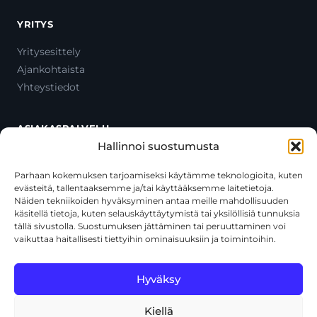
YRITYS
Yritysesittely
Ajankohtaista
Yhteystiedot
ASIAKASPALVELU
Hallinnoi suostumusta
Ota yhteyttä
Oma tili
Parhaan kokemuksen tarjoamiseksi käytämme teknologioita, kuten
evästeitä, tallentaaksemme ja/tai käyttääksemme laitetietoja.
Maksutavat
Näiden tekniikoiden hyväksyminen antaa meille mahdollisuuden
Toimitustavat
käsitellä tietoja, kuten selauskäyttäytymistä tai yksilöllisiä tunnuksia
Usein kysytyt kysymykset
tällä sivustolla. Suostumuksen jättäminen tai peruuttaminen voi
vaikuttaa haitallisesti tiettyihin ominaisuuksiin ja toimintoihin.
+358 44 270 3795
asiakaspalvelu@toolcat.fi
Hyväksy
Kiellä