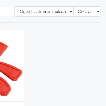
Tuotteita
sivulla