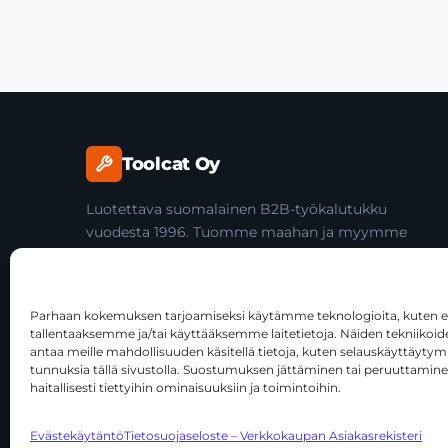
Toolcat Oy
Luotettava suomalainen B2B-työkalutukku
vuodesta 1996. Tuomme maahan ja myymme
laadukkaita käsityökaluja yli 45 tuotemerkiltä
ammattilaisille ja jälleenmyyjille.
Parhaan kokemuksen tarjoamiseksi käytämme teknologioita, kuten ev
tallentaaksemme ja/tai käyttääksemme laitetietoja. Näiden tekniiko
antaa meille mahdollisuuden käsitellä tietoja, kuten selauskäyttäytymist
tunnuksia tällä sivustolla. Suostumuksen jättäminen tai peruuttamine
haitallisesti tiettyihin ominaisuuksiin ja toimintoihin.
© 2026 Toolcat Oy · Y-tunnus 1059567-7 · Kalustetie 1, 0
Evästekäytäntö
Tietosuojaseloste – Verkkokaupan Asiakasrekisteri