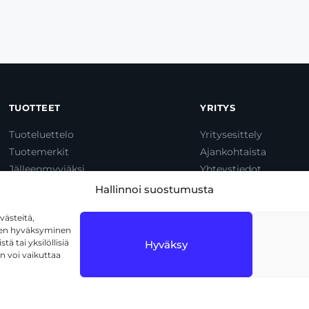
TUOTTEET
YRITYS
Tuoteluettelo
Yritysesittely
Tuotemerkit
Ajankohtaista
Jälleenmyyjäksi
Yhteystiedot
Dump & Pump
Hallinnoi suostumusta
ästeitä,
iden hyväksyminen
ä tai yksilöllisiä
Hyväksy
n voi vaikuttaa
1720 Vantaa
Tietosuojaseloste
Käyttöehdot
Eväs