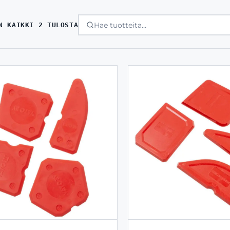
SORTED
N KAIKKI 2 TULOSTA
BY
LATEST