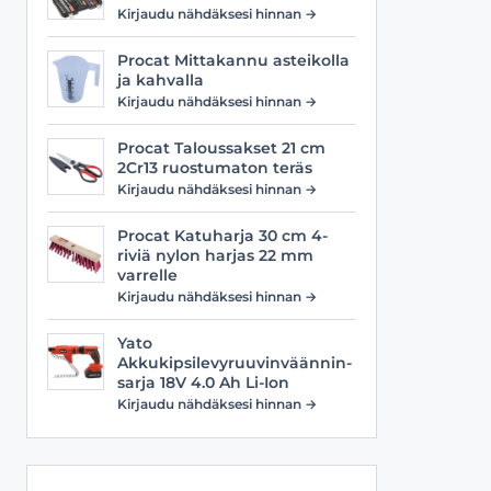
Viilat
Työasusteet
Kirjaudu nähdäksesi hinnan →
Vyöt
Procat Mittakannu asteikolla
ja kahvalla
Kirjaudu nähdäksesi hinnan →
Procat Taloussakset 21 cm
2Cr13 ruostumaton teräs
Kirjaudu nähdäksesi hinnan →
Procat Katuharja 30 cm 4-
riviä nylon harjas 22 mm
varrelle
Kirjaudu nähdäksesi hinnan →
Yato
Akkukipsilevyruuvinväännin-
sarja 18V 4.0 Ah Li-Ion
Kirjaudu nähdäksesi hinnan →