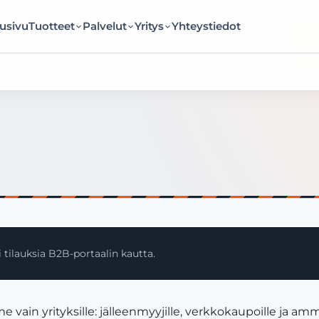
usivu
Tuotteet
Palvelut
Yritys
Yhteystiedot
 tilauksia B2B-portaalin kautta.
 yrityksille: jälleenmyyjille, verkkokaupoille ja amma