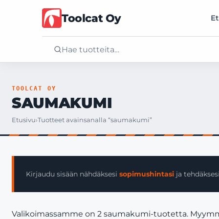
Toolcat Oy
Et
Etusivu
TOOLCAT OY
SAUMAKUMI
Tuotteet
Etusivu
›
Tuotteet avainsanalla “saumakumi”
Palvelut
Yritys
Kirjaudu sisään nähdäksesi
sopimushintasi
ja tehdäksesi
Yhteystiedot
Valikoimassamme on 2 saumakumi-tuotetta. Myymme vain