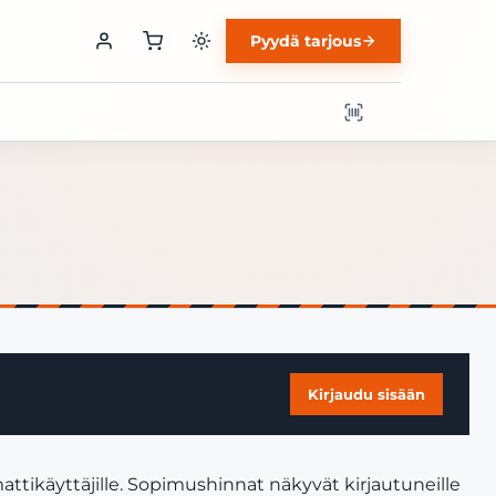
Pyydä tarjous
Kirjaudu sisään
ttikäyttäjille. Sopimushinnat näkyvät kirjautuneille