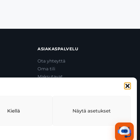
ASIAKASPALVELU
Ota yhteyttä
Oma tili
Maksutavat
Toimitustavat
Usein kysytyt kysymykset
+358 44 270 3795
asiakaspalvelu@toolcat.fi
Kiellä
Näytä asetukset
tekäytäntö
Tekoälyn käyttö
Kaikki järjestelmät toimivat