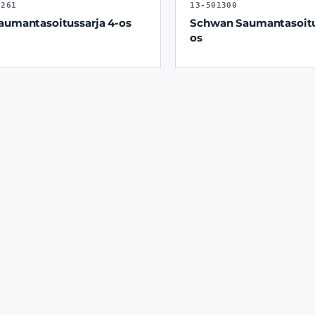
5261
13-501300
aumantasoitussarja 4-os
Schwan Saumantasoitu
os