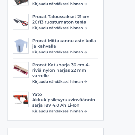
Viilat
Työasusteet
Kirjaudu nähdäksesi hinnan →
Vyöt
Procat Taloussakset 21 cm
2Cr13 ruostumaton teräs
Kirjaudu nähdäksesi hinnan →
Procat Mittakannu asteikolla
ja kahvalla
Kirjaudu nähdäksesi hinnan →
Procat Katuharja 30 cm 4-
riviä nylon harjas 22 mm
varrelle
Kirjaudu nähdäksesi hinnan →
Yato
Akkukipsilevyruuvinväännin-
sarja 18V 4.0 Ah Li-Ion
Kirjaudu nähdäksesi hinnan →