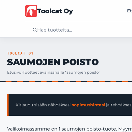
Toolcat Oy
Et
Etusivu
TOOLCAT OY
SAUMOJEN POISTO
Tuotteet
Etusivu
›
Tuotteet avainsanalla “saumojen poisto”
Palvelut
Yritys
Kirjaudu sisään nähdäksesi
sopimushintasi
ja tehdäksesi
Yhteystiedot
Valikoimassamme on 1 saumojen poisto-tuote. Myymme 