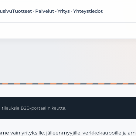
usivu
Tuotteet
Palvelut
Yritys
Yhteystiedot
 tilauksia B2B-portaalin kautta.
vain yrityksille: jälleenmyyjille, verkkokaupoille ja a