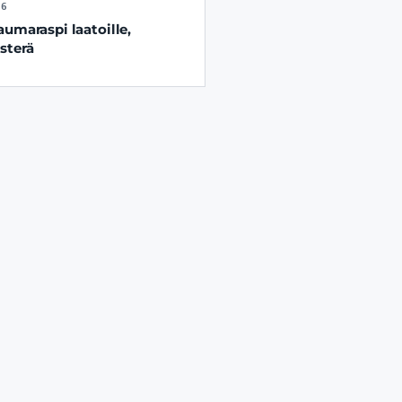
06
aumaraspi laatoille,
sterä