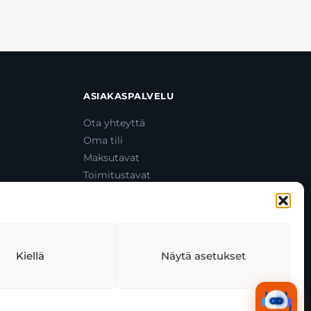
ASIAKASPALVELU
Ota yhteyttä
Oma tili
Maksutavat
Toimitustavat
Usein kysytyt kysymykset
+358 44 270 3795
asiakaspalvelu@toolcat.fi
Kiellä
Näytä asetukset
tekäytäntö
Tekoälyn käyttö
Kaikki järjestelmät toimivat