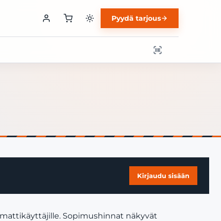
Pyydä tarjous
Kirjaudu sisään
mmattikäyttäjille. Sopimushinnat näkyvät