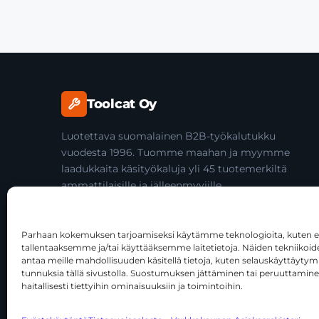
Toolcat Oy
Luotettava suomalainen B2B-työkalutukku
vuodesta 1996. Tuomme maahan ja myymme
laadukkaita käsityökaluja yli 45 tuotemerkiltä
ammattilaisille ja jälleenmyyjille.
Parhaan kokemuksen tarjoamiseksi käytämme teknologioita, kuten ev
tallentaaksemme ja/tai käyttääksemme laitetietoja. Näiden tekniiko
antaa meille mahdollisuuden käsitellä tietoja, kuten selauskäyttäytymist
tunnuksia tällä sivustolla. Suostumuksen jättäminen tai peruuttamine
Tätä sivustoa suojaa reCAPTCHA, ja siihen sovelletaan Goog
haitallisesti tiettyihin ominaisuuksiin ja toimintoihin.
© 2026 Toolcat Oy · Y-tunnus 1059567-7 · Kalustetie 1, 0