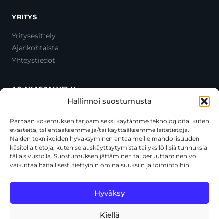
YRITYS
Yritysesittely
Ajankohtaista
Yhteystiedot
ASIAKASPALVELU
Hallinnoi suostumusta
Ota yhteyttä
Oma tili
Parhaan kokemuksen tarjoamiseksi käytämme teknologioita, kuten
evästeitä, tallentaaksemme ja/tai käyttääksemme laitetietoja.
Maksutavat
Näiden tekniikoiden hyväksyminen antaa meille mahdollisuuden
Toimitustavat
käsitellä tietoja, kuten selauskäyttäytymistä tai yksilöllisiä tunnuksia
Usein kysytyt kysymykset
tällä sivustolla. Suostumuksen jättäminen tai peruuttaminen voi
vaikuttaa haitallisesti tiettyihin ominaisuuksiin ja toimintoihin.
+358 44 270 3795
asiakaspalvelu@toolcat.fi
Hyväksy
Kiellä