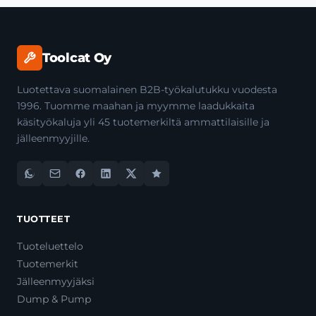
Toolcat Oy
Luotettava suomalainen B2B-työkalutukku vuodesta
1996. Tuomme maahan ja myymme laadukkaita
käsityökaluja yli 45 tuotemerkiltä ammattilaisille ja
jälleenmyyjille.
TUOTTEET
Tuoteluettelo
Tuotemerkit
Jälleenmyyjäksi
Dump & Pump