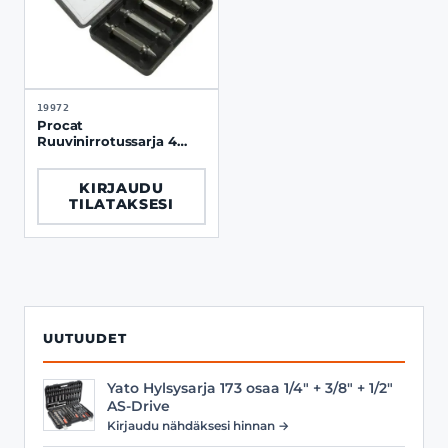
19972
Procat
Ruuvinirrotussarja 4
osaa
KIRJAUDU
TILATAKSESI
UUTUUDET
Yato Hylsysarja 173 osaa 1/4" + 3/8" + 1/2"
AS-Drive
Kirjaudu nähdäksesi hinnan →