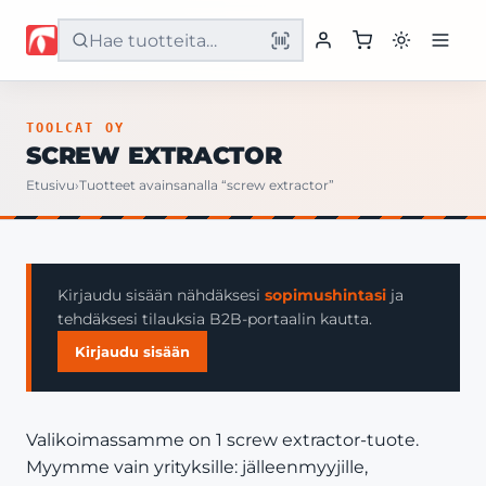
Etusivu
TOOLCAT OY
SCREW EXTRACTOR
Tuotteet
Etusivu
›
Tuotteet avainsanalla “screw extractor”
Palvelut
Yritys
Kirjaudu sisään nähdäksesi
sopimushintasi
ja
tehdäksesi tilauksia B2B-portaalin kautta.
Yhteystiedot
Kirjaudu sisään
Valikoimassamme on 1 screw extractor-tuote.
Myymme vain yrityksille: jälleenmyyjille,