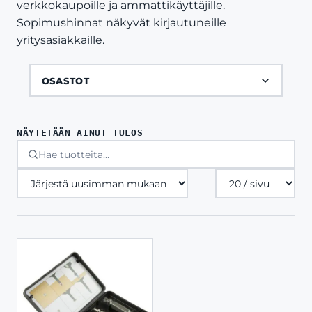
verkkokaupoille ja ammattikäyttäjille.
Sopimushinnat näkyvät kirjautuneille
yritysasiakkaille.
OSASTOT
NÄYTETÄÄN AINUT TULOS
Tuotteita
sivulla