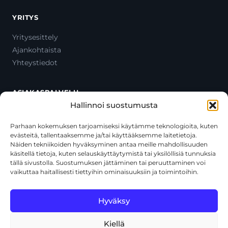
YRITYS
Yritysesittely
Ajankohtaista
Yhteystiedot
ASIAKASPALVELU
Hallinnoi suostumusta
Ota yhteyttä
Oma tili
Parhaan kokemuksen tarjoamiseksi käytämme teknologioita, kuten
evästeitä, tallentaaksemme ja/tai käyttääksemme laitetietoja.
Maksutavat
Näiden tekniikoiden hyväksyminen antaa meille mahdollisuuden
Toimitustavat
käsitellä tietoja, kuten selauskäyttäytymistä tai yksilöllisiä tunnuksia
Usein kysytyt kysymykset
tällä sivustolla. Suostumuksen jättäminen tai peruuttaminen voi
vaikuttaa haitallisesti tiettyihin ominaisuuksiin ja toimintoihin.
+358 44 270 3795
asiakaspalvelu@toolcat.fi
Hyväksy
Kiellä