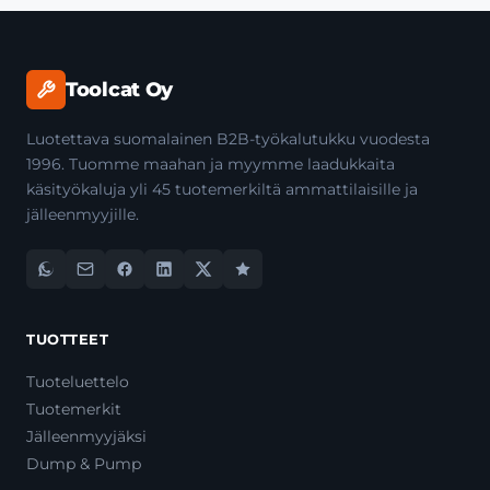
Toolcat Oy
Luotettava suomalainen B2B-työkalutukku vuodesta
1996. Tuomme maahan ja myymme laadukkaita
käsityökaluja yli 45 tuotemerkiltä ammattilaisille ja
jälleenmyyjille.
TUOTTEET
Tuoteluettelo
Tuotemerkit
Jälleenmyyjäksi
Dump & Pump