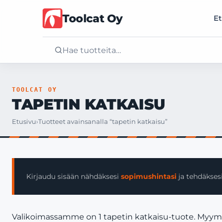
Toolcat Oy
Et
Etusivu
TOOLCAT OY
TAPETIN KATKAISU
Tuotteet
Etusivu
›
Tuotteet avainsanalla “tapetin katkaisu”
Palvelut
Yritys
Kirjaudu sisään nähdäksesi
sopimushintasi
ja tehdäksesi
Yhteystiedot
Valikoimassamme on 1 tapetin katkaisu-tuote. Myymme 