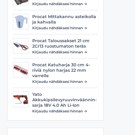
Viilat
Työasusteet
Kirjaudu nähdäksesi hinnan →
Vyöt
Procat Mittakannu asteikolla
ja kahvalla
Kirjaudu nähdäksesi hinnan →
Procat Taloussakset 21 cm
2Cr13 ruostumaton teräs
Kirjaudu nähdäksesi hinnan →
Procat Katuharja 30 cm 4-
riviä nylon harjas 22 mm
varrelle
Kirjaudu nähdäksesi hinnan →
Yato
Akkukipsilevyruuvinväännin-
sarja 18V 4.0 Ah Li-Ion
Kirjaudu nähdäksesi hinnan →