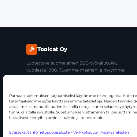
Toolcat Oy
Luotettava suomalainen B2B-työkalutukku
vuodesta 1996. Tuomme maahan ja myymme
laadukkaita käsityökaluja yli 45 tuotemerkiltä
ammattilaisille ja jälleenmyyjille.
Parhaan kokemuksen tarjoamiseksi käytämme teknologioita, kuten ev
tallentaaksemme ja/tai käyttääksemme laitetietoja. Näiden tekniiko
antaa meille mahdollisuuden käsitellä tietoja, kuten selauskäyttäytymist
tunnuksia tällä sivustolla. Suostumuksen jättäminen tai peruuttamine
haitallisesti tiettyihin ominaisuuksiin ja toimintoihin.
© 2026 Toolcat Oy · Y-tunnus 1059567-7 · Kalustetie 1, 0
Evästekäytäntö
Tietosuojaseloste – Verkkokaupan Asiakasrekisteri