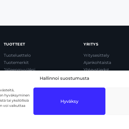
TUOTTEET
YRITYS
Tuoteluettelo
Yritysesittely
Tuotemerkit
Ajankohtaista
Jälleenmyyjäksi
Yhteystiedot
Dump & Pump
Hallinnoi suostumusta
ästeitä,
iden hyväksyminen
ä tai yksilöllisiä
Hyväksy
n voi vaikuttaa
1720 Vantaa
Tietosuojaseloste
Käyttöehdot
Eväs