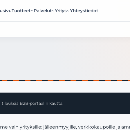
usivu
Tuotteet
Palvelut
Yritys
Yhteystiedot
 tilauksia B2B-portaalin kautta.
vain yrityksille: jälleenmyyjille, verkkokaupoille ja a