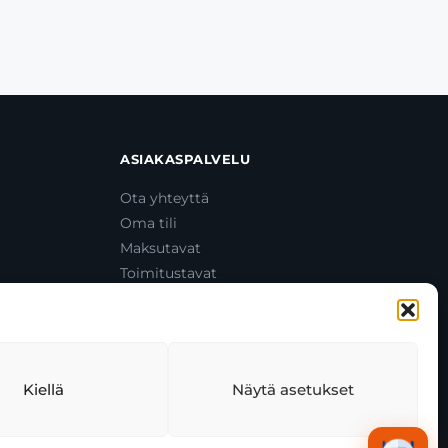
ASIAKASPALVELU
Ota yhteyttä
Oma tili
Maksutavat
Toimitustavat
Usein kysytyt kysymykset
+358 44 270 3795
asiakaspalvelu@toolcat.fi
Kiellä
Näytä asetukset