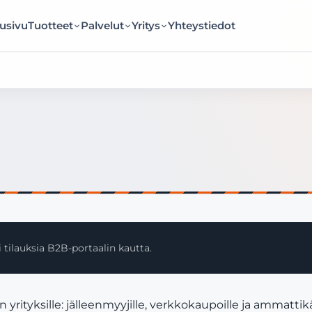
usivu
Tuotteet
Palvelut
Yritys
Yhteystiedot
 tilauksia B2B-portaalin kautta.
ityksille: jälleenmyyjille, verkkokaupoille ja ammattikä