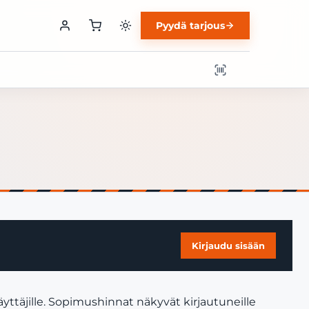
Pyydä tarjous
Kirjaudu sisään
yttäjille. Sopimushinnat näkyvät kirjautuneille