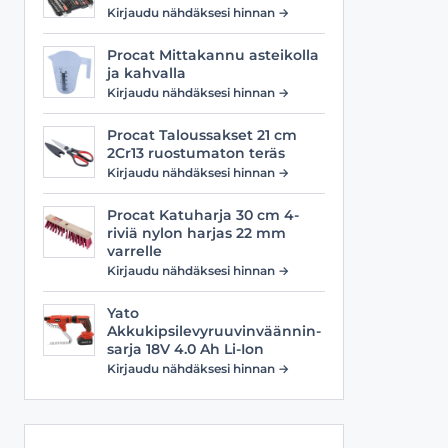
Viilat
Työasusteet
Kirjaudu nähdäksesi hinnan →
Vyöt
Procat Mittakannu asteikolla
ja kahvalla
Kirjaudu nähdäksesi hinnan →
Procat Taloussakset 21 cm
2Cr13 ruostumaton teräs
Kirjaudu nähdäksesi hinnan →
Procat Katuharja 30 cm 4-
riviä nylon harjas 22 mm
varrelle
Kirjaudu nähdäksesi hinnan →
Yato
Akkukipsilevyruuvinväännin-
sarja 18V 4.0 Ah Li-Ion
Kirjaudu nähdäksesi hinnan →