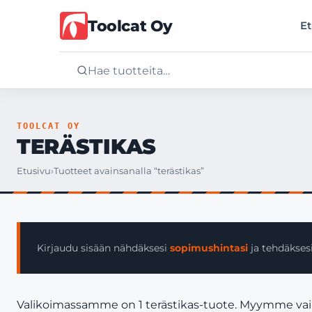
Toolcat Oy
Et
Etusivu
TOOLCAT OY
TERÄSTIKAS
Tuotteet
Etusivu
›
Tuotteet avainsanalla “terästikas”
Palvelut
Yritys
Kirjaudu sisään nähdäksesi
sopimushintasi
ja tehdäksesi
Yhteystiedot
Valikoimassamme on 1 terästikas-tuote. Myymme vain yr