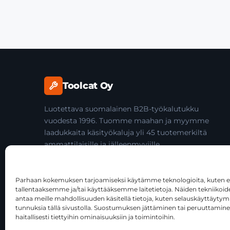
Toolcat Oy
Luotettava suomalainen B2B-työkalutukku
vuodesta 1996. Tuomme maahan ja myymme
laadukkaita käsityökaluja yli 45 tuotemerkiltä
ammattilaisille ja jälleenmyyjille.
Parhaan kokemuksen tarjoamiseksi käytämme teknologioita, kuten ev
tallentaaksemme ja/tai käyttääksemme laitetietoja. Näiden tekniiko
antaa meille mahdollisuuden käsitellä tietoja, kuten selauskäyttäytymist
tunnuksia tällä sivustolla. Suostumuksen jättäminen tai peruuttamine
Tätä sivustoa suojaa reCAPTCHA, ja siihen sovelletaan Goog
haitallisesti tiettyihin ominaisuuksiin ja toimintoihin.