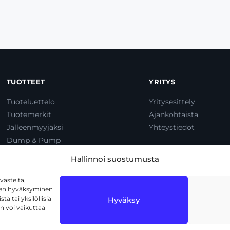
TUOTTEET
YRITYS
Tuoteluettelo
Yritysesittely
Tuotemerkit
Ajankohtaista
Jälleenmyyjäksi
Yhteystiedot
Dump & Pump
Hallinnoi suostumusta
ästeitä,
iden hyväksyminen
ä tai yksilöllisiä
Hyväksy
n voi vaikuttaa
len
tietosuojakäytäntöä
ja
käyttöehtoja
.