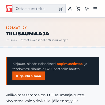
Etusivu
TOOLCAT OY
TIILISAUMAAJA
Tuotteet
Etusivu
›
Tuotteet avainsanalla “tiilisaumaaja”
Palvelut
Yritys
Kirjaudu sisään nähdäksesi
sopimushintasi
ja
tehdäksesi tilauksia B2B-portaalin kautta.
Yhteystiedot
Kirjaudu sisään
Valikoimassamme on 1 tiilisaumaaja-tuote.
Myymme vain yrityksille: jälleenmyyjille,