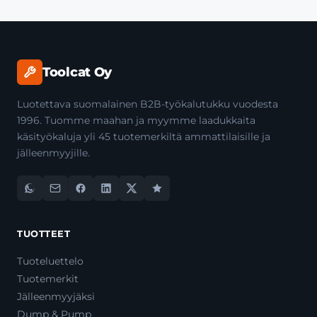
Toolcat Oy
Luotettava suomalainen B2B-työkalutukku vuodesta
1996. Tuomme maahan ja myymme laadukkaita
käsityökaluja yli 45 tuotemerkiltä ammattilaisille ja
jälleenmyyjille.
TUOTTEET
Tuoteluettelo
Tuotemerkit
Jälleenmyyjäksi
Dump & Pump