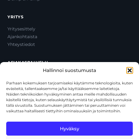
YRITYS
Yritysesittely
Ajankohtaista
Yhteystiedot
ASIAKASPALVELU
Hallinnoi suostumusta
Ota yhteyttä
Oma tili
Parhaan kokemuksen tarjoamiseksi käytämme teknologioita, kuten
evästeitä, tallentaaksemme ja/tai käyttääksemme laitetietoja.
Maksutavat
Näiden tekniikoiden hyväksyminen antaa meille mahdollisuuden
Toimitustavat
käsitellä tietoja, kuten selauskäyttäytymistä tai yksilöllisiä tunnuksia
Usein kysytyt kysymykset
tällä sivustolla. Suostumuksen jättäminen tai peruuttaminen voi
vaikuttaa haitallisesti tiettyihin ominaisuuksiin ja toimintoihin.
+358 44 270 3795
asiakaspalvelu@toolcat.fi
Hyväksy