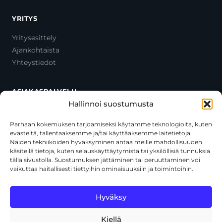
YRITYS
Yritysesittely
Ajankohtaista
Yhteystiedot
ASIAKASPALVELU
Hallinnoi suostumusta
Ota yhteyttä
Oma tili
Parhaan kokemuksen tarjoamiseksi käytämme teknologioita, kuten
evästeitä, tallentaaksemme ja/tai käyttääksemme laitetietoja.
Maksutavat
Näiden tekniikoiden hyväksyminen antaa meille mahdollisuuden
Toimitustavat
käsitellä tietoja, kuten selauskäyttäytymistä tai yksilöllisiä tunnuksia
Usein kysytyt kysymykset
tällä sivustolla. Suostumuksen jättäminen tai peruuttaminen voi
vaikuttaa haitallisesti tiettyihin ominaisuuksiin ja toimintoihin.
+358 44 270 3795
asiakaspalvelu@toolcat.fi
Hyväksy
Kiellä