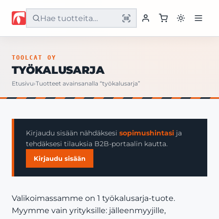
Etusivu
TOOLCAT OY
TYÖKALUSARJA
Tuotteet
Etusivu
›
Tuotteet avainsanalla “työkalusarja”
Palvelut
Yritys
Kirjaudu sisään nähdäksesi
sopimushintasi
ja
tehdäksesi tilauksia B2B-portaalin kautta.
Yhteystiedot
Kirjaudu sisään
Valikoimassamme on 1 työkalusarja-tuote.
Myymme vain yrityksille: jälleenmyyjille,