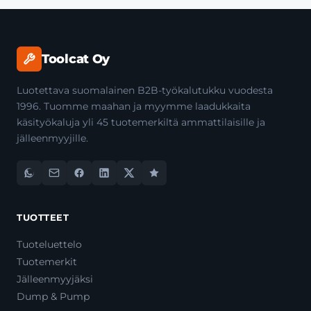
Toolcat Oy
Luotettava suomalainen B2B-työkalutukku vuodesta
1996. Tuomme maahan ja myymme laadukkaita
käsityökaluja yli 45 tuotemerkiltä ammattilaisille ja
jälleenmyyjille.
TUOTTEET
Tuoteluettelo
Tuotemerkit
Jälleenmyyjäksi
Dump & Pump