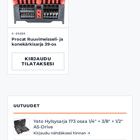
4-04004
Procat Ruuvimeisseli- ja
konekärkisarja 39-os
KIRJAUDU
TILATAKSESI
UUTUUDET
Yato Hylsysarja 173 osaa 1/4" + 3/8" + 1/2"
AS-Drive
Kirjaudu nähdäksesi hinnan →