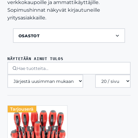
verkkokaupoille ja ammattikäyttäjille.
Sopimushinnat näkyvät kirjautuneille
yritysasiakkaille.
OSASTOT
NÄYTETÄÄN AINUT TULOS
Tuotteita
sivulla
Tarjouserä