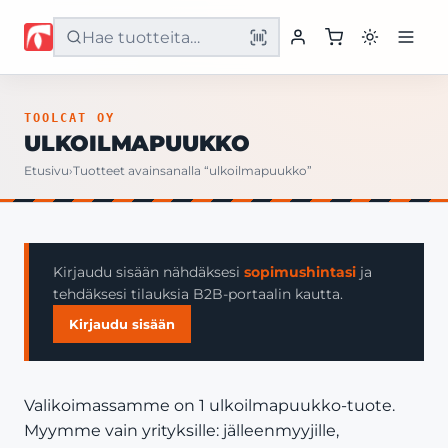
Etusivu
TOOLCAT OY
ULKOILMAPUUKKO
Tuotteet
Etusivu
›
Tuotteet avainsanalla “ulkoilmapuukko”
Palvelut
Yritys
Kirjaudu sisään nähdäksesi
sopimushintasi
ja
tehdäksesi tilauksia B2B-portaalin kautta.
Yhteystiedot
Kirjaudu sisään
Valikoimassamme on 1 ulkoilmapuukko-tuote.
Myymme vain yrityksille: jälleenmyyjille,