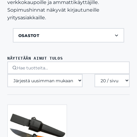
verkkokaupoille ja ammattikäyttäjille.
Sopimushinnat näkyvät kirjautuneille
yritysasiakkaille.
OSASTOT
NÄYTETÄÄN AINUT TULOS
Tuotteita
sivulla