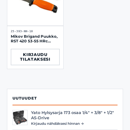
25-393-NH-10
Mikov Brigand Puukko,
RST 420 53-55 HRc
oranssi kahva
KIRJAUDU
TILATAKSESI
UUTUUDET
Yato Hylsysarja 173 osaa 1/4" + 3/8" + 1/2"
AS-Drive
Kirjaudu nähdäksesi hinnan →