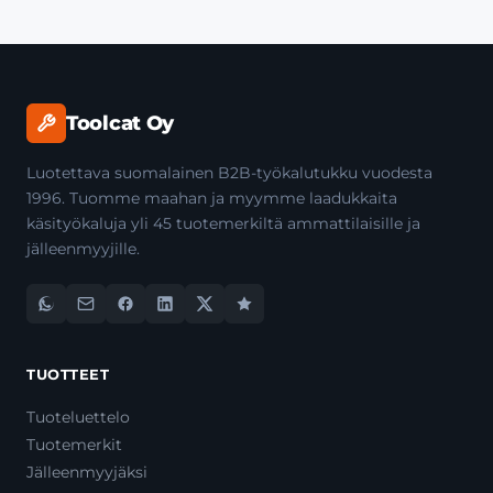
Toolcat Oy
Luotettava suomalainen B2B-työkalutukku vuodesta
1996. Tuomme maahan ja myymme laadukkaita
käsityökaluja yli 45 tuotemerkiltä ammattilaisille ja
jälleenmyyjille.
TUOTTEET
Tuoteluettelo
Tuotemerkit
Jälleenmyyjäksi