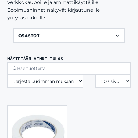
verkkokaupoille ja ammattikäyttäjille.
Sopimushinnat näkyvät kirjautuneille
yritysasiakkaille.
OSASTOT
NÄYTETÄÄN AINUT TULOS
Tuotteita
sivulla