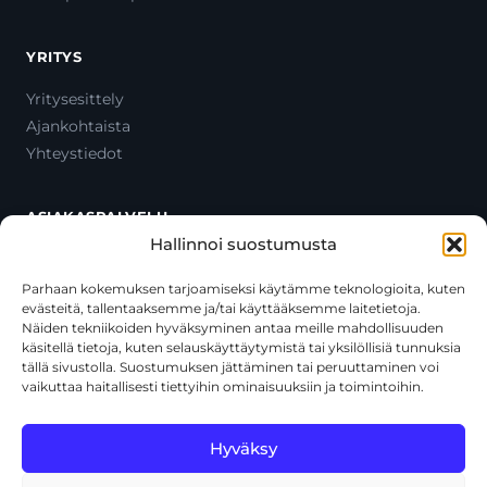
YRITYS
Yritysesittely
Ajankohtaista
Yhteystiedot
ASIAKASPALVELU
Hallinnoi suostumusta
Ota yhteyttä
Oma tili
Parhaan kokemuksen tarjoamiseksi käytämme teknologioita, kuten
evästeitä, tallentaaksemme ja/tai käyttääksemme laitetietoja.
Maksutavat
Näiden tekniikoiden hyväksyminen antaa meille mahdollisuuden
Toimitustavat
käsitellä tietoja, kuten selauskäyttäytymistä tai yksilöllisiä tunnuksia
Usein kysytyt kysymykset
tällä sivustolla. Suostumuksen jättäminen tai peruuttaminen voi
vaikuttaa haitallisesti tiettyihin ominaisuuksiin ja toimintoihin.
+358 44 270 3795
asiakaspalvelu@toolcat.fi
Hyväksy