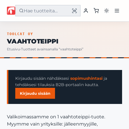
Etusivu
TOOLCAT OY
VAAHTOTEIPPI
Tuotteet
Etusivu
›
Tuotteet avainsanalla “vaahtoteippi”
Palvelut
Yritys
Kirjaudu sisään nähdäksesi
sopimushintasi
ja
tehdäksesi tilauksia B2B-portaalin kautta.
Yhteystiedot
Kirjaudu sisään
Valikoimassamme on 1 vaahtoteippi-tuote.
Myymme vain yrityksille: jälleenmyyjille,