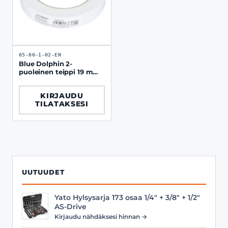
65-06-1-02-EN
Blue Dolphin 2-
puoleinen teippi 19 mm
× 5 m vaahtomuovi
KIRJAUDU
TILATAKSESI
UUTUUDET
Yato Hylsysarja 173 osaa 1/4" + 3/8" + 1/2"
AS-Drive
Kirjaudu nähdäksesi hinnan →