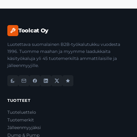
Toolcat Oy
Luotettava suomalainen B2B-työkalutukku vuodesta
1996. Tuomme maahan ja myymme laadukkaita
käsityökaluja yli 45 tuotemerkiltä ammattilaisille ja
jälleenmyyjille.
TUOTTEET
Tuoteluettelo
Tuotemerkit
Jälleenmyyjäksi
Dump & Pump