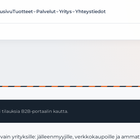
usivu
Tuotteet
Palvelut
Yritys
Yhteystiedot
 tilauksia B2B-portaalin kautta.
 yrityksille: jälleenmyyjille, verkkokaupoille ja ammatt