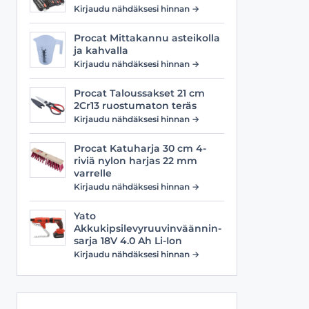
Viilat
Työasusteet
Kirjaudu nähdäksesi hinnan →
Vyöt
Procat Mittakannu asteikolla
ja kahvalla
Kirjaudu nähdäksesi hinnan →
Procat Taloussakset 21 cm
2Cr13 ruostumaton teräs
Kirjaudu nähdäksesi hinnan →
Procat Katuharja 30 cm 4-
riviä nylon harjas 22 mm
varrelle
Kirjaudu nähdäksesi hinnan →
Yato
Akkukipsilevyruuvinväännin-
sarja 18V 4.0 Ah Li-Ion
Kirjaudu nähdäksesi hinnan →