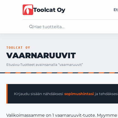
Toolcat Oy
Et
Etusivu
TOOLCAT OY
VAARNARUUVIT
Tuotteet
Etusivu
›
Tuotteet avainsanalla “vaarnaruuvit”
Palvelut
Yritys
Kirjaudu sisään nähdäksesi
sopimushintasi
ja tehdäksesi
Yhteystiedot
Valikoimassamme on 1 vaarnaruuvit-tuote. Myymme vain