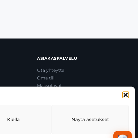
ASIAKASPALVELU
Ota yhteyttä
Oma tili
Maksutavat
Toimitustavat
Usein kysytyt kysymykset
+358 44 270 3795
asiakaspalvelu@toolcat.fi
Kiellä
Näytä asetukset