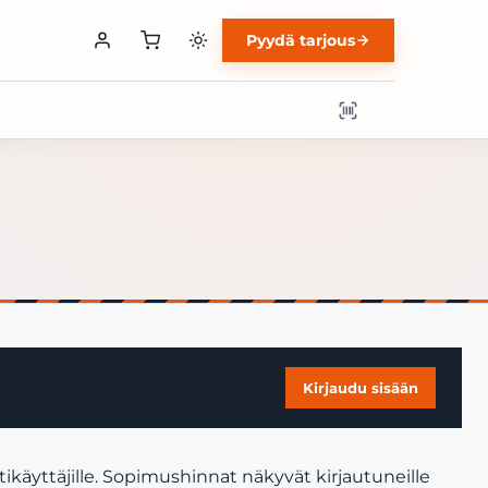
Pyydä tarjous
Kirjaudu sisään
ikäyttäjille. Sopimushinnat näkyvät kirjautuneille