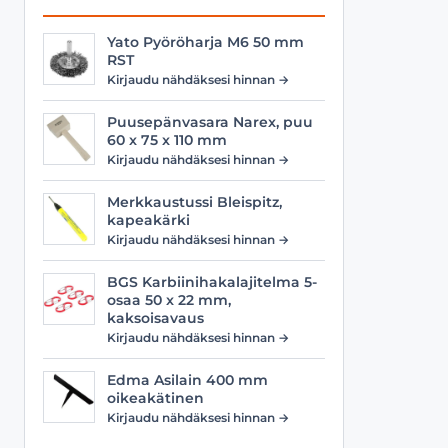
Yato Pyöröharja M6 50 mm
RST
Kirjaudu nähdäksesi hinnan →
Puusepänvasara Narex, puu
60 x 75 x 110 mm
Kirjaudu nähdäksesi hinnan →
Merkkaustussi Bleispitz,
kapeakärki
Kirjaudu nähdäksesi hinnan →
BGS Karbiinihakalajitelma 5-
osaa 50 x 22 mm,
kaksoisavaus
Kirjaudu nähdäksesi hinnan →
Edma Asilain 400 mm
oikeakätinen
Kirjaudu nähdäksesi hinnan →