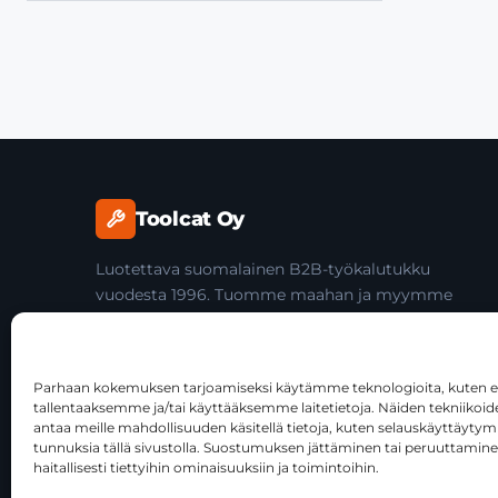
Toolcat Oy
Luotettava suomalainen B2B-työkalutukku
vuodesta 1996. Tuomme maahan ja myymme
laadukkaita käsityökaluja yli 45 tuotemerkiltä
ammattilaisille ja jälleenmyyjille.
Parhaan kokemuksen tarjoamiseksi käytämme teknologioita, kuten ev
tallentaaksemme ja/tai käyttääksemme laitetietoja. Näiden tekniiko
antaa meille mahdollisuuden käsitellä tietoja, kuten selauskäyttäytymist
tunnuksia tällä sivustolla. Suostumuksen jättäminen tai peruuttamine
haitallisesti tiettyihin ominaisuuksiin ja toimintoihin.