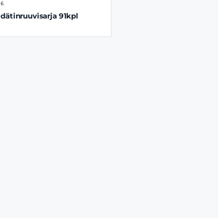
56
dätinruuvisarja 91kpl