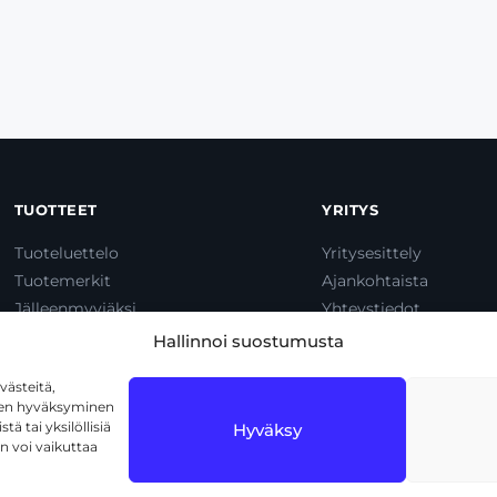
TUOTTEET
YRITYS
Tuoteluettelo
Yritysesittely
Tuotemerkit
Ajankohtaista
Jälleenmyyjäksi
Yhteystiedot
Dump & Pump
Hallinnoi suostumusta
ästeitä,
iden hyväksyminen
ä tai yksilöllisiä
Hyväksy
n voi vaikuttaa