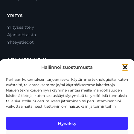
YRITYS
Yritysesittely
Ajankohtaista
Yhteystiedot
ASIAKASPALVELU
Hallinnoi suostumusta
Ota yhteyttä
Oma tili
Parhaan kokemuksen tarjoamiseksi käytämme teknologioita, kuten
evästeitä, tallentaaksemme ja/tai käyttääksemme laitetietoja.
Maksutavat
Näiden tekniikoiden hyväksyminen antaa meille mahdollisuuden
Toimitustavat
käsitellä tietoja, kuten selauskäyttäytymistä tai yksilöllisiä tunnuksia
Usein kysytyt kysymykset
tällä sivustolla. Suostumuksen jättäminen tai peruuttaminen voi
vaikuttaa haitallisesti tiettyihin ominaisuuksiin ja toimintoihin.
+358 44 270 3795
asiakaspalvelu@toolcat.fi
Hyväksy