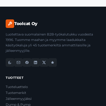
Toolcat Oy
Luotettava suomalainen B2B-työkalutukku vuodesta
1996. Tuomme maahan ja myymme laadukkaita
käsityökaluja yli 45 tuotemerkiltä ammattilaisille ja
jälleenmyyjille.
TUOTTEET
Tuoteluettelo
Tuotemerkit
Jälleenmyyjäksi
Dump & Pump