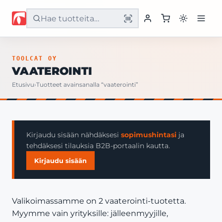
Etusivu
TOOLCAT OY
VAATEROINTI
Tuotteet
Etusivu
›
Tuotteet avainsanalla “vaaterointi”
Palvelut
Yritys
Kirjaudu sisään nähdäksesi
sopimushintasi
ja
tehdäksesi tilauksia B2B-portaalin kautta.
Yhteystiedot
Kirjaudu sisään
Valikoimassamme on 2 vaaterointi-tuotetta.
Myymme vain yrityksille: jälleenmyyjille,