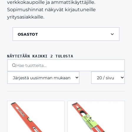
verkkokaupoille ja ammattikäyttäjille.
Sopimushinnat näkyvät kirjautuneille
yritysasiakkaille.
OSASTOT
SORTED
NÄYTETÄÄN KAIKKI 2 TULOSTA
BY
LATEST
Tuotteita
sivulla