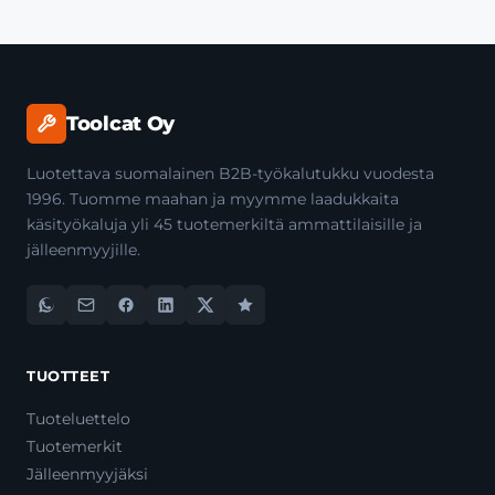
Toolcat Oy
Luotettava suomalainen B2B-työkalutukku vuodesta
1996. Tuomme maahan ja myymme laadukkaita
käsityökaluja yli 45 tuotemerkiltä ammattilaisille ja
jälleenmyyjille.
TUOTTEET
Tuoteluettelo
Tuotemerkit
Jälleenmyyjäksi