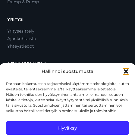
Dump & Pump
YRITYS
Yritysesittely
Ajankohtaista
Yhteystiedot
ASIAKASPALVELU
Hallinnoi suostumusta
Ota yhteyttä
Oma tili
Parhaan kokemuksen tarjoamiseksi käytämme teknologioita, kuten
evästeitä, tallentaaksemme ja/tai käyttääksemme laitetietoja.
Maksutavat
Näiden tekniikoiden hyväksyminen antaa meille mahdollisuuden
Toimitustavat
käsitellä tietoja, kuten selauskäyttäytymistä tai yksilöllisiä tunnuksia
Usein kysytyt kysymykset
tällä sivustolla. Suostumuksen jättäminen tai peruuttaminen voi
vaikuttaa haitallisesti tiettyihin ominaisuuksiin ja toimintoihin.
+358 44 270 3795
asiakaspalvelu@toolcat.fi
Hyväksy