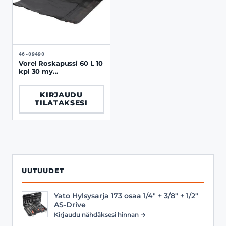
46-09490
Vorel Roskapussi 60 L 10
kpl 30 my
kiristysnauhalla LDPE
KIRJAUDU
TILATAKSESI
UUTUUDET
Yato Hylsysarja 173 osaa 1/4" + 3/8" + 1/2"
AS-Drive
Kirjaudu nähdäksesi hinnan →