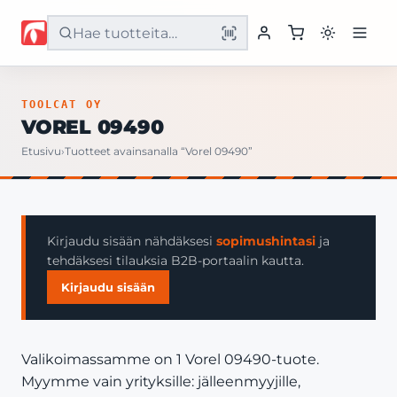
Etusivu
TOOLCAT OY
VOREL 09490
Tuotteet
Etusivu
›
Tuotteet avainsanalla “Vorel 09490”
Palvelut
Yritys
Kirjaudu sisään nähdäksesi
sopimushintasi
ja
tehdäksesi tilauksia B2B-portaalin kautta.
Yhteystiedot
Kirjaudu sisään
Valikoimassamme on 1 Vorel 09490-tuote.
Myymme vain yrityksille: jälleenmyyjille,