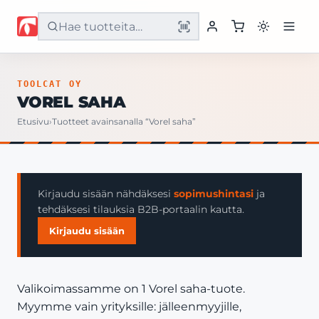
Etusivu
TOOLCAT OY
VOREL SAHA
Tuotteet
Etusivu
›
Tuotteet avainsanalla “Vorel saha”
Palvelut
Yritys
Kirjaudu sisään nähdäksesi
sopimushintasi
ja
tehdäksesi tilauksia B2B-portaalin kautta.
Yhteystiedot
Kirjaudu sisään
Valikoimassamme on 1 Vorel saha-tuote.
Myymme vain yrityksille: jälleenmyyjille,