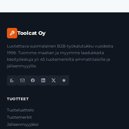
Toolcat Oy
Luotettava suomalainen B2B-työkalutukku vuodesta
1996. Tuomme maahan ja myymme laadukkaita
käsityökaluja yli 45 tuotemerkiltä ammattilaisille ja
jälleenmyyjille.
TUOTTEET
Tuoteluettelo
Tuotemerkit
Jälleenmyyjäksi