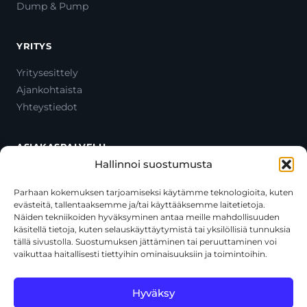
Dump & Pump
YRITYS
Yritysesittely
Ajankohtaista
Yhteystiedot
ASIAKASPALVELU
Hallinnoi suostumusta
Ota yhteyttä
Oma tili
Parhaan kokemuksen tarjoamiseksi käytämme teknologioita, kuten
evästeitä, tallentaaksemme ja/tai käyttääksemme laitetietoja.
Maksutavat
Näiden tekniikoiden hyväksyminen antaa meille mahdollisuuden
Toimitustavat
käsitellä tietoja, kuten selauskäyttäytymistä tai yksilöllisiä tunnuksia
Usein kysytyt kysymykset
tällä sivustolla. Suostumuksen jättäminen tai peruuttaminen voi
vaikuttaa haitallisesti tiettyihin ominaisuuksiin ja toimintoihin.
+358 44 270 3795
asiakaspalvelu@toolcat.fi
Hyväksy