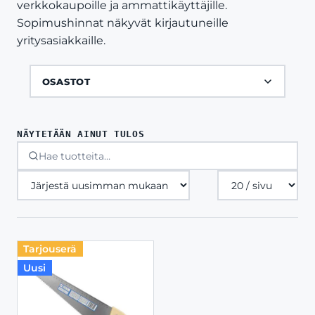
verkkokaupoille ja ammattikäyttäjille.
Sopimushinnat näkyvät kirjautuneille
yritysasiakkaille.
OSASTOT
NÄYTETÄÄN AINUT TULOS
Tuotteita
sivulla
Tarjouserä
Uusi