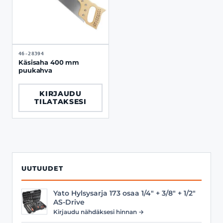
46-28394
Käsisaha 400 mm
puukahva
KIRJAUDU
TILATAKSESI
UUTUUDET
Yato Hylsysarja 173 osaa 1/4" + 3/8" + 1/2"
AS-Drive
Kirjaudu nähdäksesi hinnan →