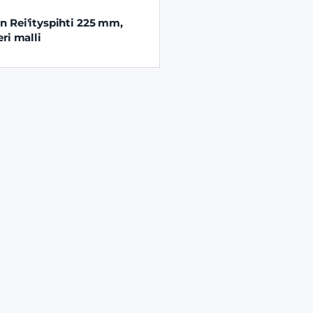
 Rei'ityspihti 225 mm,
eri malli