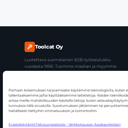
Toolcat Oy
Luotettava suomalainen B2B-työkalutukku
vuodesta 1996. Tuomme maahan ja myymme
laadukkaita käsityökaluja yli 45 tuotemerkiltä
ammattilaisille ja jälleenmyyjille.
Parhaan kokemuksen tarjoamiseksi käytämme teknologioita, kuten ev
tallentaaksemme ja/tai käyttääksemme laitetietoja. Näiden tekniiko
antaa meille mahdollisuuden käsitellä tietoja, kuten selauskäyttäytymist
tunnuksia tällä sivustolla. Suostumuksen jättäminen tai peruuttamine
haitallisesti tiettyihin ominaisuuksiin ja toimintoihin.
© 2026 Toolcat Oy · Y-tunnus 1059567-7 · Kalustetie 1, 0
Evästekäytäntö
Tietosuojaseloste – Verkkokaupan Asiakasrekisteri