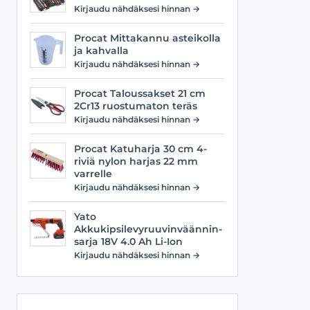
Viilat
Työasusteet
Kirjaudu nähdäksesi hinnan →
Vyöt
Procat Mittakannu asteikolla
ja kahvalla
Kirjaudu nähdäksesi hinnan →
Procat Taloussakset 21 cm
2Cr13 ruostumaton teräs
Kirjaudu nähdäksesi hinnan →
Procat Katuharja 30 cm 4-
riviä nylon harjas 22 mm
varrelle
Kirjaudu nähdäksesi hinnan →
Yato
Akkukipsilevyruuvinväännin-
sarja 18V 4.0 Ah Li-Ion
Kirjaudu nähdäksesi hinnan →