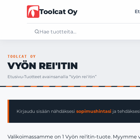
Toolcat Oy
Et
Etusivu
TOOLCAT OY
VYÖN REI'ITIN
Tuotteet
Etusivu
›
Tuotteet avainsanalla “Vyön rei'itin”
Palvelut
Yritys
Kirjaudu sisään nähdäksesi
sopimushintasi
ja tehdäksesi
Yhteystiedot
Valikoimassamme on 1 Vyön rei'itin-tuote. Myymme vain