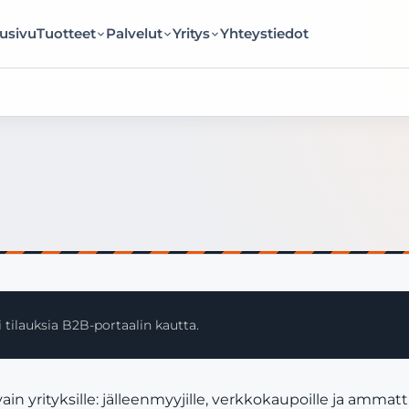
usivu
Tuotteet
Palvelut
Yritys
Yhteystiedot
 tilauksia B2B-portaalin kautta.
 yrityksille: jälleenmyyjille, verkkokaupoille ja ammatti