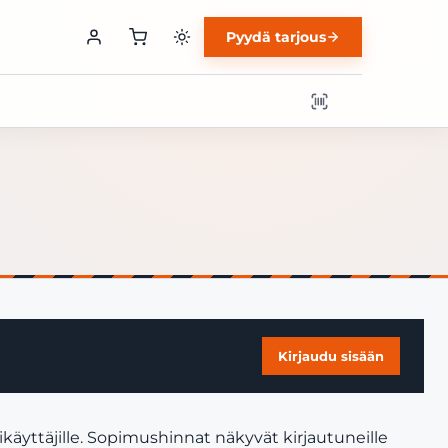
Pyydä tarjous
Kirjaudu sisään
käyttäjille. Sopimushinnat näkyvät kirjautuneille