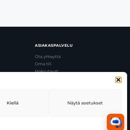
ASIAKASPALVELU
Ota yhteyttä
Oma tili
Maksutavat
Toimitustavat
Usein kysytyt kysymykset
+358 44 270 3795
asiakaspalvelu@toolcat.fi
Kiellä
Näytä asetukset
tekäytäntö
Tekoälyn käyttö
Kaikki järjestelmät toimivat