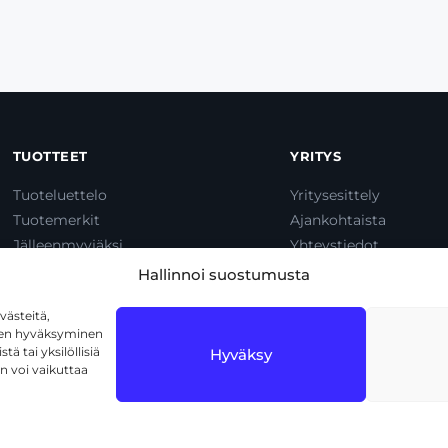
TUOTTEET
YRITYS
Tuoteluettelo
Yritysesittely
Tuotemerkit
Ajankohtaista
Jälleenmyyjäksi
Yhteystiedot
Dump & Pump
Hallinnoi suostumusta
ästeitä,
iden hyväksyminen
ä tai yksilöllisiä
Hyväksy
n voi vaikuttaa
1720 Vantaa
Tietosuojaseloste
Käyttöehdot
Eväs