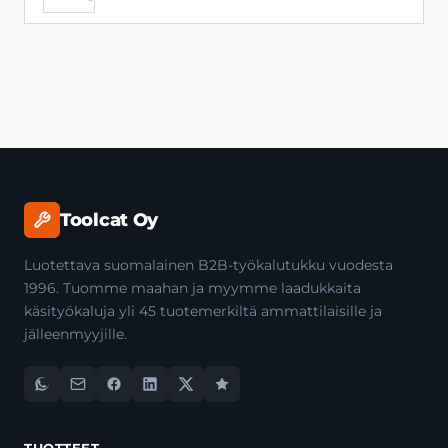
Toolcat Oy
Luotettava suomalainen B2B-työkalutukku vuodesta
1996. Tuomme maahan ja myymme laadukkaita
käsityökaluja yli 45 tuotemerkiltä ammattilaisille ja
jälleenmyyjille.