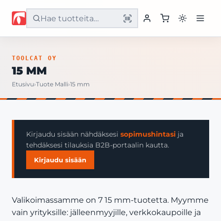
Etusivu
TOOLCAT OY
15 MM
Tuotteet
Etusivu
›
Tuote Malli
›
15 mm
Palvelut
Yritys
Kirjaudu sisään nähdäksesi
sopimushintasi
ja
tehdäksesi tilauksia B2B-portaalin kautta.
Yhteystiedot
Kirjaudu sisään
Valikoimassamme on 7 15 mm-tuotetta. Myymme
vain yrityksille: jälleenmyyjille, verkkokaupoille ja