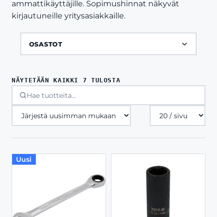
ammattikäyttäjille. Sopimushinnat näkyvät
kirjautuneille yritysasiakkaille.
OSASTOT
SORTED
NÄYTETÄÄN KAIKKI 7 TULOSTA
BY
LATEST
Tuotteita
sivulla
Uusi