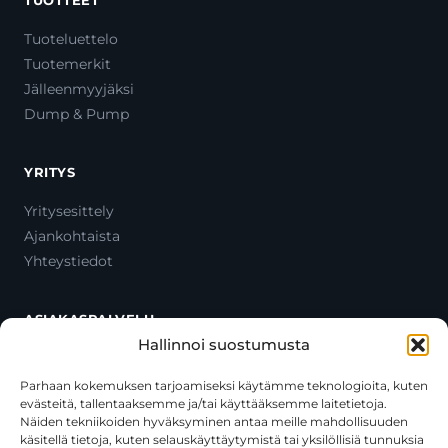
TUOTTEET
Tuoteluettelo
Tuotemerkit
Jälleenmyyjäksi
Dump & Pump
YRITYS
Yritysesittely
Ajankohtaista
Yhteystiedot
ASIAKASPALVELU
Hallinnoi suostumusta
Ota yhteyttä
Oma tili
Parhaan kokemuksen tarjoamiseksi käytämme teknologioita, kuten
evästeitä, tallentaaksemme ja/tai käyttääksemme laitetietoja.
Maksutavat
Näiden tekniikoiden hyväksyminen antaa meille mahdollisuuden
Toimitustavat
käsitellä tietoja, kuten selauskäyttäytymistä tai yksilöllisiä tunnuksia