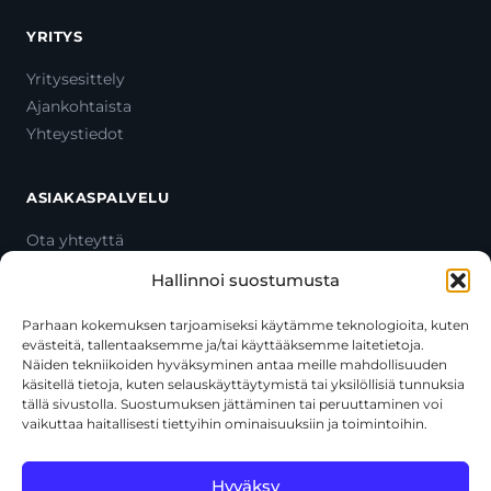
YRITYS
Yritysesittely
Ajankohtaista
Yhteystiedot
ASIAKASPALVELU
Ota yhteyttä
Oma tili
Hallinnoi suostumusta
Maksutavat
Toimitustavat
Parhaan kokemuksen tarjoamiseksi käytämme teknologioita, kuten
evästeitä, tallentaaksemme ja/tai käyttääksemme laitetietoja.
Usein kysytyt kysymykset
Näiden tekniikoiden hyväksyminen antaa meille mahdollisuuden
+358 44 270 3795
käsitellä tietoja, kuten selauskäyttäytymistä tai yksilöllisiä tunnuksia
asiakaspalvelu@toolcat.fi
tällä sivustolla. Suostumuksen jättäminen tai peruuttaminen voi
vaikuttaa haitallisesti tiettyihin ominaisuuksiin ja toimintoihin.
Tätä sivustoa suojaa reCAPTCHA, ja siihen sovelletaan Googlen
Hyväksy
tietosuojakäytäntöä
ja
käyttöehtoja
.