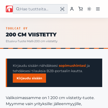
Etusivu
TOOLCAT OY
200 CM VIISTETTY
Tuotteet
Etusivu
›
Tuote Malli
›
200 cm viistetty
Palvelut
Yritys
Kirjaudu sisään nähdäksesi
sopimushintasi
ja
tehdäksesi tilauksia B2B-portaalin kautta.
Yhteystiedot
Kirjaudu sisään
Valikoimassamme on 1 200 cm viistetty-tuote.
Myymme vain yrityksille: jälleenmyyjille,