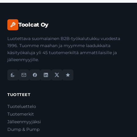
Toolcat Oy
Luotettava suomalainen B2B-työkalutukku vuodesta
1996. Tuomme maahan ja myymme laadukkaita
käsityökaluja yli 45 tuotemerkiltä ammattilaisille ja
jälleenmyyjille.
TUOTTEET
Tuoteluettelo
Tuotemerkit
Jälleenmyyjäksi
Dump & Pump