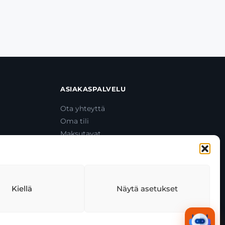
ASIAKASPALVELU
Ota yhteyttä
Oma tili
Maksutavat
Toimitustavat
Usein kysytyt kysymykset
+358 44 270 3795
asiakaspalvelu@toolcat.fi
Kiellä
Näytä asetukset