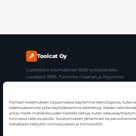
Toolcat Oy
Luotettava suomalainen B2B-työkalutukku
vuodesta 1996. Tuomme maahan ja myymme
laadukkaita käsityökaluja yli 45 tuotemerkiltä
ammattilaisille ja jälleenmyyjille.
Parhaan kokemuksen tarjoamiseksi käytämme teknologioita, kuten ev
tallentaaksemme ja/tai käyttääksemme laitetietoja. Näiden tekniiko
antaa meille mahdollisuuden käsitellä tietoja, kuten selauskäyttäytymist
tunnuksia tällä sivustolla. Suostumuksen jättäminen tai peruuttamine
haitallisesti tiettyihin ominaisuuksiin ja toimintoihin.