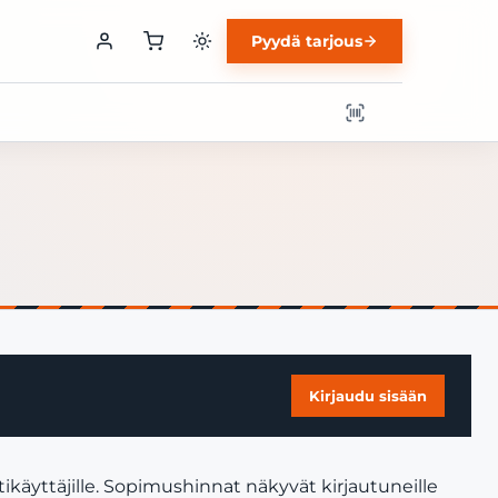
Pyydä tarjous
Kirjaudu sisään
käyttäjille. Sopimushinnat näkyvät kirjautuneille