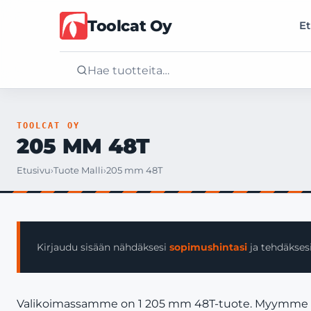
Toolcat Oy
Et
Etusivu
TOOLCAT OY
205 MM 48T
Tuotteet
Etusivu
›
Tuote Malli
›
205 mm 48T
Palvelut
Yritys
Kirjaudu sisään nähdäksesi
sopimushintasi
ja tehdäksesi
Yhteystiedot
Valikoimassamme on 1 205 mm 48T-tuote. Myymme vain y