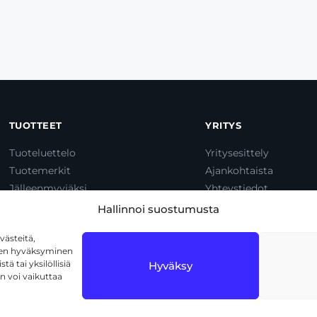
TUOTTEET
YRITYS
Tuoteluettelo
Yritysesittely
Tuotemerkit
Ajankohtaista
Jälleenmyyjäksi
Yhteystiedot
Dump & Pump
Hallinnoi suostumusta
ästeitä,
iden hyväksyminen
ä tai yksilöllisiä
Hyväksy
n voi vaikuttaa