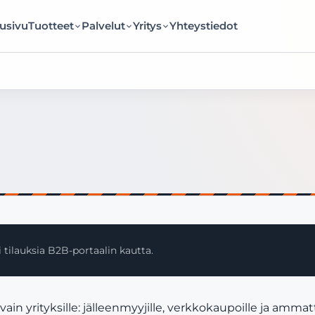
usivu
Tuotteet
Palvelut
Yritys
Yhteystiedot
 tilauksia B2B-portaalin kautta.
rityksille: jälleenmyyjille, verkkokaupoille ja ammatti