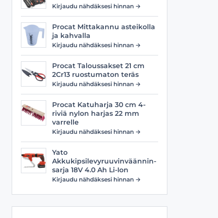
Viilat
Työasusteet
Kirjaudu nähdäksesi hinnan →
Vyöt
Procat Mittakannu asteikolla
ja kahvalla
Kirjaudu nähdäksesi hinnan →
Procat Taloussakset 21 cm
2Cr13 ruostumaton teräs
Kirjaudu nähdäksesi hinnan →
Procat Katuharja 30 cm 4-
riviä nylon harjas 22 mm
varrelle
Kirjaudu nähdäksesi hinnan →
Yato
Akkukipsilevyruuvinväännin-
sarja 18V 4.0 Ah Li-Ion
Kirjaudu nähdäksesi hinnan →