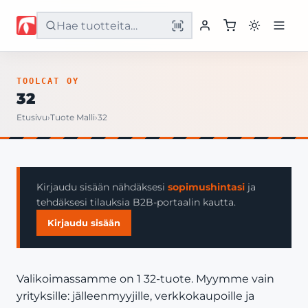
Etusivu
TOOLCAT OY
32
Tuotteet
Etusivu
›
Tuote Malli
›
32
Palvelut
Yritys
Kirjaudu sisään nähdäksesi
sopimushintasi
ja
tehdäksesi tilauksia B2B-portaalin kautta.
Yhteystiedot
Kirjaudu sisään
Valikoimassamme on 1 32-tuote. Myymme vain
yrityksille: jälleenmyyjille, verkkokaupoille ja