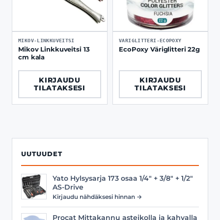
MIKOV-LINKKUVEITSI
VARIGLITTERI-ECOPOXY
Mikov Linkkuveitsi 13
EcoPoxy Väriglitteri 22g
cm kala
KIRJAUDU
KIRJAUDU
TILATAKSESI
TILATAKSESI
UUTUUDET
Yato Hylsysarja 173 osaa 1/4" + 3/8" + 1/2"
AS-Drive
Kirjaudu nähdäksesi hinnan →
Procat Mittakannu asteikolla ja kahvalla