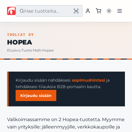
Etusivu
TOOLCAT OY
HOPEA
Tuotteet
Etusivu
›
Tuote Malli
›
Hopea
Palvelut
Yritys
Kirjaudu sisään nähdäksesi
sopimushintasi
ja
tehdäksesi tilauksia B2B-portaalin kautta.
Yhteystiedot
Kirjaudu sisään
Valikoimassamme on 2 Hopea-tuotetta. Myymme
vain yrityksille: jälleenmyyjille, verkkokaupoille ja