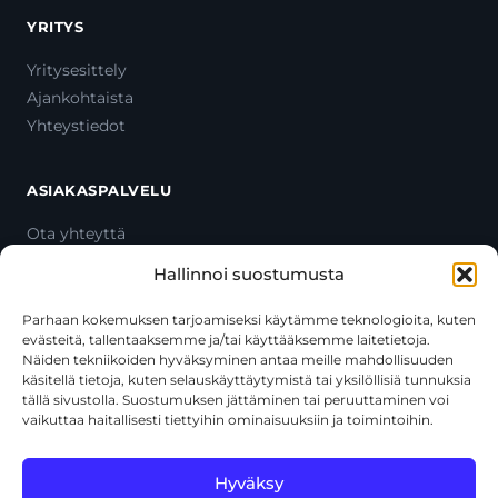
YRITYS
Yritysesittely
Ajankohtaista
Yhteystiedot
ASIAKASPALVELU
Ota yhteyttä
Oma tili
Hallinnoi suostumusta
Maksutavat
Toimitustavat
Parhaan kokemuksen tarjoamiseksi käytämme teknologioita, kuten
evästeitä, tallentaaksemme ja/tai käyttääksemme laitetietoja.
Usein kysytyt kysymykset
Näiden tekniikoiden hyväksyminen antaa meille mahdollisuuden
+358 44 270 3795
käsitellä tietoja, kuten selauskäyttäytymistä tai yksilöllisiä tunnuksia
asiakaspalvelu@toolcat.fi
tällä sivustolla. Suostumuksen jättäminen tai peruuttaminen voi
vaikuttaa haitallisesti tiettyihin ominaisuuksiin ja toimintoihin.
Tätä sivustoa suojaa reCAPTCHA, ja siihen sovelletaan Googlen
Hyväksy
tietosuojakäytäntöä
ja
käyttöehtoja
.