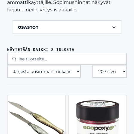
ammattikäyttäjille. Sopimushinnat näkyvät
kirjautuneille yritysasiakkaille.
OSASTOT
SORTED
NÄYTETÄÄN KAIKKI 2 TULOSTA
BY
LATEST
Tuotteita
sivulla