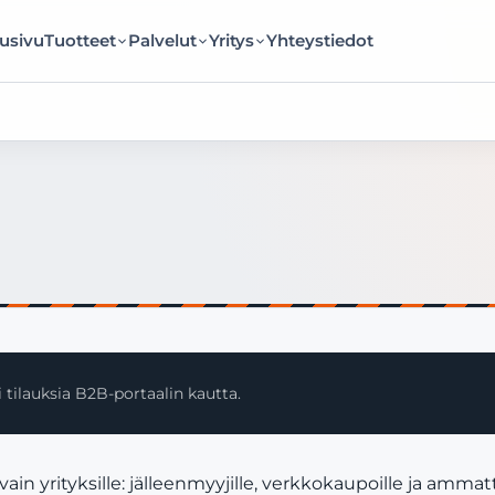
usivu
Tuotteet
Palvelut
Yritys
Yhteystiedot
 tilauksia B2B-portaalin kautta.
n yrityksille: jälleenmyyjille, verkkokaupoille ja ammatt