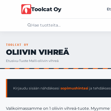
Toolcat Oy
Et
Etusivu
TOOLCAT OY
OLIIVIN VIHREÄ
Tuotteet
Etusivu
›
Tuote Malli
›
oliivin vihreä
Palvelut
Yritys
Kirjaudu sisään nähdäksesi
sopimushintasi
ja tehdäksesi
Yhteystiedot
Valikoimassamme on 1 oliivin vihreä-tuote. Myymme vai