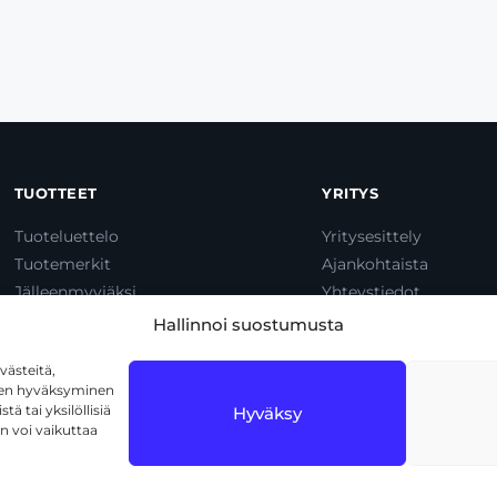
TUOTTEET
YRITYS
Tuoteluettelo
Yritysesittely
Tuotemerkit
Ajankohtaista
Jälleenmyyjäksi
Yhteystiedot
Dump & Pump
Hallinnoi suostumusta
ästeitä,
iden hyväksyminen
ä tai yksilöllisiä
Hyväksy
n voi vaikuttaa