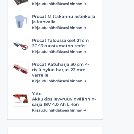
Viilat
Työasusteet
Kirjaudu nähdäksesi hinnan →
Vyöt
Procat Mittakannu asteikolla
ja kahvalla
Kirjaudu nähdäksesi hinnan →
Procat Taloussakset 21 cm
2Cr13 ruostumaton teräs
Kirjaudu nähdäksesi hinnan →
Procat Katuharja 30 cm 4-
riviä nylon harjas 22 mm
varrelle
Kirjaudu nähdäksesi hinnan →
Yato
Akkukipsilevyruuvinväännin-
sarja 18V 4.0 Ah Li-Ion
Kirjaudu nähdäksesi hinnan →