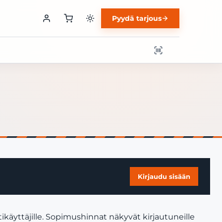
Pyydä tarjous
Kirjaudu sisään
ikäyttäjille. Sopimushinnat näkyvät kirjautuneille