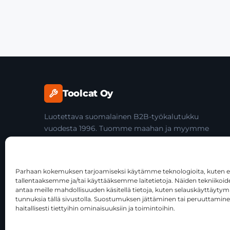
Toolcat Oy
Luotettava suomalainen B2B-työkalutukku
vuodesta 1996. Tuomme maahan ja myymme
laadukkaita käsityökaluja yli 45 tuotemerkiltä
ammattilaisille ja jälleenmyyjille.
Parhaan kokemuksen tarjoamiseksi käytämme teknologioita, kuten ev
tallentaaksemme ja/tai käyttääksemme laitetietoja. Näiden tekniiko
antaa meille mahdollisuuden käsitellä tietoja, kuten selauskäyttäytymist
tunnuksia tällä sivustolla. Suostumuksen jättäminen tai peruuttamine
haitallisesti tiettyihin ominaisuuksiin ja toimintoihin.