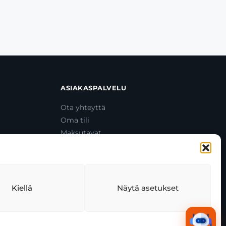
ASIAKASPALVELU
Ota yhteyttä
Oma tili
Maksutavat
Toimitustavat
Usein kysytyt kysymykset
+358 44 270 3795
asiakaspalvelu@toolcat.fi
Kiellä
Näytä asetukset