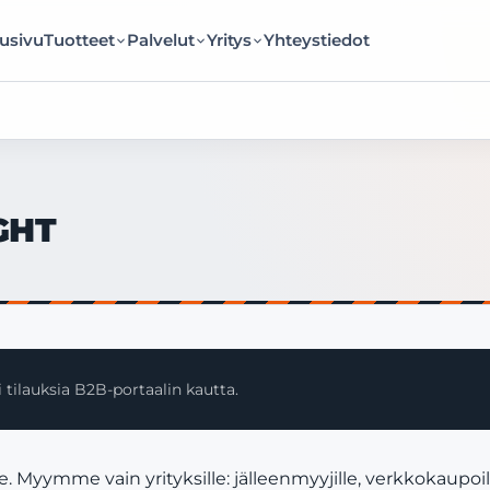
usivu
Tuotteet
Palvelut
Yritys
Yhteystiedot
GHT
 tilauksia B2B-portaalin kautta.
 Myymme vain yrityksille: jälleenmyyjille, verkkokaupoi