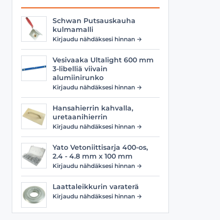
Schwan Putsauskauha
kulmamalli
Kirjaudu nähdäksesi hinnan →
Vesivaaka Ultalight 600 mm
3-libelliä viivain
alumiinirunko
Kirjaudu nähdäksesi hinnan →
Hansahierrin kahvalla,
uretaanihierrin
Kirjaudu nähdäksesi hinnan →
Yato Vetoniittisarja 400-os,
2.4 - 4.8 mm x 100 mm
Kirjaudu nähdäksesi hinnan →
Laattaleikkurin varaterä
Kirjaudu nähdäksesi hinnan →