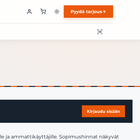
Pyydä tarjous
Kirjaudu sisään
lle ja ammattikäyttäjille. Sopimushinnat näkyvät