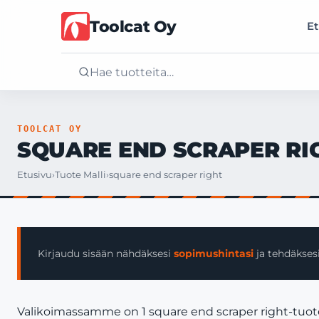
Toolcat Oy
Et
Etusivu
TOOLCAT OY
SQUARE END SCRAPER RI
Tuotteet
Etusivu
›
Tuote Malli
›
square end scraper right
Palvelut
Yritys
Kirjaudu sisään nähdäksesi
sopimushintasi
ja tehdäksesi
Yhteystiedot
Valikoimassamme on 1 square end scraper right-tuote.