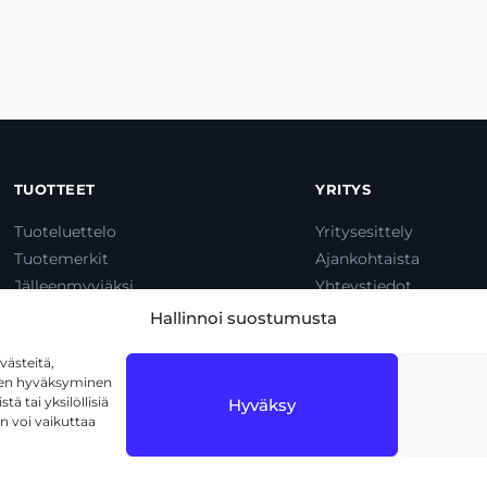
TUOTTEET
YRITYS
Tuoteluettelo
Yritysesittely
Tuotemerkit
Ajankohtaista
Jälleenmyyjäksi
Yhteystiedot
Dump & Pump
Hallinnoi suostumusta
ästeitä,
iden hyväksyminen
ä tai yksilöllisiä
Hyväksy
n voi vaikuttaa