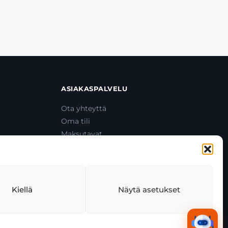
ASIAKASPALVELU
Ota yhteyttä
Oma tili
Maksutavat
Toimitustavat
Usein kysytyt kysymykset
+358 44 270 3795
asiakaspalvelu@toolcat.fi
Kiellä
Näytä asetukset