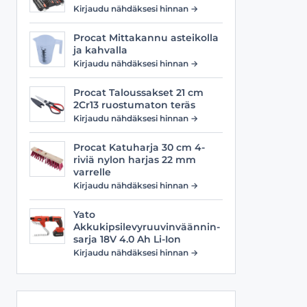
Viilat
Työasusteet
Kirjaudu nähdäksesi hinnan →
Vyöt
Procat Mittakannu asteikolla
ja kahvalla
Kirjaudu nähdäksesi hinnan →
Procat Taloussakset 21 cm
2Cr13 ruostumaton teräs
Kirjaudu nähdäksesi hinnan →
Procat Katuharja 30 cm 4-
riviä nylon harjas 22 mm
varrelle
Kirjaudu nähdäksesi hinnan →
Yato
Akkukipsilevyruuvinväännin-
sarja 18V 4.0 Ah Li-Ion
Kirjaudu nähdäksesi hinnan →