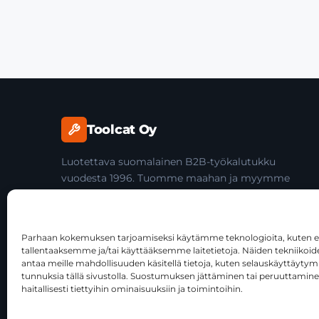
Toolcat Oy
Luotettava suomalainen B2B-työkalutukku
vuodesta 1996. Tuomme maahan ja myymme
laadukkaita käsityökaluja yli 45 tuotemerkiltä
ammattilaisille ja jälleenmyyjille.
Parhaan kokemuksen tarjoamiseksi käytämme teknologioita, kuten ev
tallentaaksemme ja/tai käyttääksemme laitetietoja. Näiden tekniiko
antaa meille mahdollisuuden käsitellä tietoja, kuten selauskäyttäytymist
tunnuksia tällä sivustolla. Suostumuksen jättäminen tai peruuttamine
haitallisesti tiettyihin ominaisuuksiin ja toimintoihin.