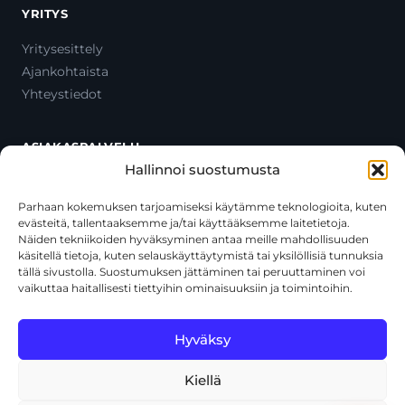
YRITYS
Yritysesittely
Ajankohtaista
Yhteystiedot
ASIAKASPALVELU
Hallinnoi suostumusta
Ota yhteyttä
Oma tili
Parhaan kokemuksen tarjoamiseksi käytämme teknologioita, kuten
evästeitä, tallentaaksemme ja/tai käyttääksemme laitetietoja.
Maksutavat
Näiden tekniikoiden hyväksyminen antaa meille mahdollisuuden
Toimitustavat
käsitellä tietoja, kuten selauskäyttäytymistä tai yksilöllisiä tunnuksia
Usein kysytyt kysymykset
tällä sivustolla. Suostumuksen jättäminen tai peruuttaminen voi
vaikuttaa haitallisesti tiettyihin ominaisuuksiin ja toimintoihin.
+358 44 270 3795
asiakaspalvelu@toolcat.fi
Hyväksy
Kiellä
© 2026 Toolcat Oy · Y-tunnus 1059567-7 · Kalustetie 1, 01720