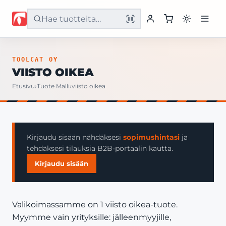
Etusivu
TOOLCAT OY
VIISTO OIKEA
Tuotteet
Etusivu
›
Tuote Malli
›
viisto oikea
Palvelut
Yritys
Kirjaudu sisään nähdäksesi
sopimushintasi
ja
tehdäksesi tilauksia B2B-portaalin kautta.
Yhteystiedot
Kirjaudu sisään
Valikoimassamme on 1 viisto oikea-tuote.
Myymme vain yrityksille: jälleenmyyjille,