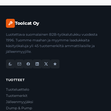
Toolcat Oy
Luotettava suomalainen B2B-työkalutukku vuodesta
1996. Tuomme maahan ja myymme laadukkaita
käsityökaluja yli 45 tuotemerkiltä ammattilaisille ja
jälleenmyyjille.
TUOTTEET
Tuoteluettelo
Tuotemerkit
Jälleenmyyjäksi
Dump & Pump