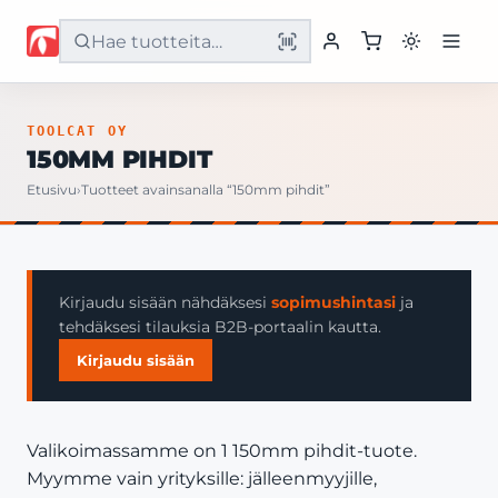
Etusivu
TOOLCAT OY
150MM PIHDIT
Tuotteet
Etusivu
›
Tuotteet avainsanalla “150mm pihdit”
Palvelut
Yritys
Kirjaudu sisään nähdäksesi
sopimushintasi
ja
tehdäksesi tilauksia B2B-portaalin kautta.
Yhteystiedot
Kirjaudu sisään
Valikoimassamme on 1 150mm pihdit-tuote.
Myymme vain yrityksille: jälleenmyyjille,