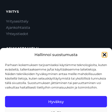
YRITYS
Yritysesittely
Ajankohtaista
Yhteystiedot
ASIAKASPALVELU
Hallinnoi suostumusta
Ota yhteyttä
Oma tili
Parhaan kokemuksen tarjoamiseksi käytämme teknologioita, kuten
evästeitä, tallentaaksemme ja/tai käyttääksemme laitetietoja.
Maksutavat
Näiden tekniikoiden hyväksyminen antaa meille mahdollisuuden
Toimitustavat
käsitellä tietoja, kuten selauskäyttäytymistä tai yksilöllisiä tunnuksia
Usein kysytyt kysymykset
tällä sivustolla. Suostumuksen jättäminen tai peruuttaminen voi
vaikuttaa haitallisesti tiettyihin ominaisuuksiin ja toimintoihin.
+358 44 270 3795
asiakaspalvelu@toolcat.fi
Hyväksy