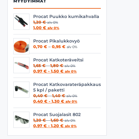
MYYDYIMMÄT
Procat Puukko kumikahvalla
1,20
€
alv 0%
1,00
€
alv 0%
Procat Pikalukkovyö
Hintaluokka:
0,70
€
–
0,95
€
alv 0%
0,70 €
-
Procat Katkoteräveitsi
0,95 €
Hintaluokka:
1,65
€
–
1,80
€
alv 0%
1,65 €
0,97
€
-
1,50
€
alv 0%
-
1,80 €
Procat Katkovarateräpakkaus
5 kpl / paketti
Hintaluokka:
0,40
€
–
1,40
€
alv 0%
0,40 €
0,40
€
-
1,30
€
alv 0%
-
1,40 €
Procat Suojalasit 802
Hintaluokka:
1,20
€
–
1,60
€
alv 0%
1,20 €
0,97
€
-
1,20
€
alv 0%
-
1,60 €