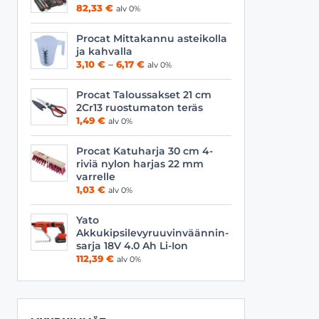
Viilat
Työasusteet
82,33
€
alv 0%
Vyöt
Procat Mittakannu asteikolla
ja kahvalla
Hintaluokka:
3,10
€
–
6,17
€
alv 0%
3,10 €
-
Procat Taloussakset 21 cm
6,17 €
2Cr13 ruostumaton teräs
1,49
€
alv 0%
Procat Katuharja 30 cm 4-
riviä nylon harjas 22 mm
varrelle
1,03
€
alv 0%
Yato
Akkukipsilevyruuvinväännin-
sarja 18V 4.0 Ah Li-Ion
112,39
€
alv 0%