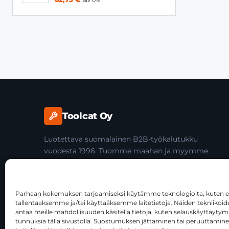
alv 0%
Toolcat Oy
Luotettava suomalainen B2B-työkalutukku
vuodesta 1996. Tuomme maahan ja myymme
laadukkaita käsityökaluja yli 45 tuotemerkiltä
ammattilaisille ja jälleenmyyjille.
Parhaan kokemuksen tarjoamiseksi käytämme teknologioita, kuten ev
tallentaaksemme ja/tai käyttääksemme laitetietoja. Näiden tekniiko
antaa meille mahdollisuuden käsitellä tietoja, kuten selauskäyttäytymist
tunnuksia tällä sivustolla. Suostumuksen jättäminen tai peruuttamine