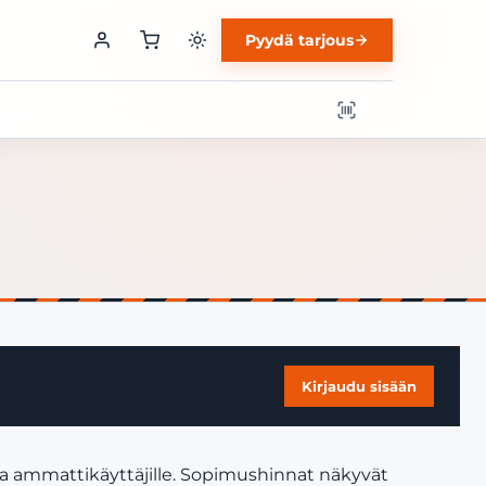
Pyydä tarjous
Kirjaudu sisään
ja ammattikäyttäjille. Sopimushinnat näkyvät