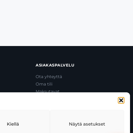
ASIAKASPALVELU
Ota yhteyttä
Oma tili
Maksutavat
Toimitustavat
Usein kysytyt kysymykset
+358 44 270 3795
asiakaspalvelu@toolcat.fi
Kiellä
Näytä asetukset