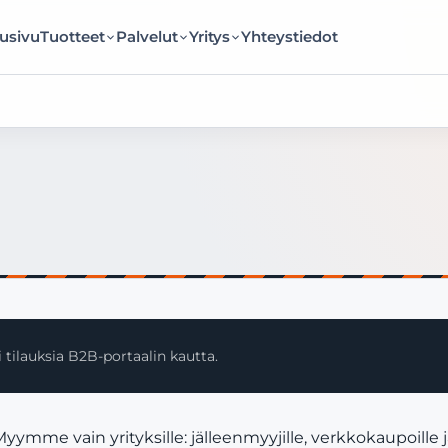
usivu
Tuotteet
Palvelut
Yritys
Yhteystiedot
 tilauksia B2B-portaalin kautta.
mme vain yrityksille: jälleenmyyjille, verkkokaupoille 