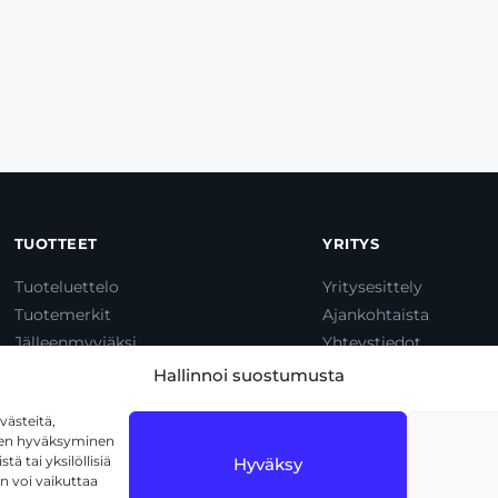
TUOTTEET
YRITYS
Tuoteluettelo
Yritysesittely
Tuotemerkit
Ajankohtaista
Jälleenmyyjäksi
Yhteystiedot
Dump & Pump
Hallinnoi suostumusta
ästeitä,
iden hyväksyminen
ä tai yksilöllisiä
Hyväksy
n voi vaikuttaa