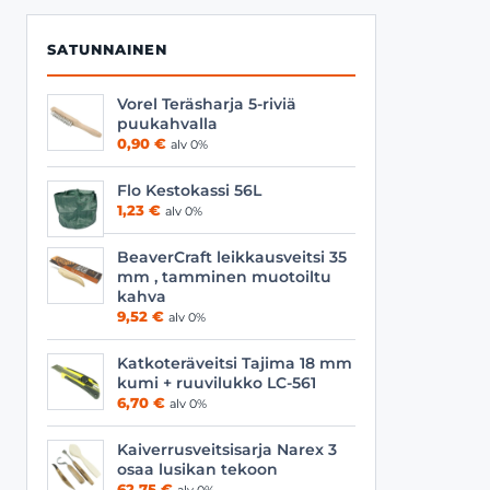
SATUNNAINEN
Vorel Teräsharja 5-riviä
puukahvalla
0,90
€
alv 0%
Flo Kestokassi 56L
1,23
€
alv 0%
BeaverCraft leikkausveitsi 35
mm , tamminen muotoiltu
kahva
9,52
€
alv 0%
Katkoteräveitsi Tajima 18 mm
kumi + ruuvilukko LC-561
6,70
€
alv 0%
Kaiverrusveitsisarja Narex 3
osaa lusikan tekoon
62,75
€