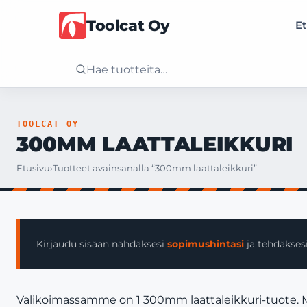
Toolcat Oy
Et
Etusivu
TOOLCAT OY
300MM LAATTALEIKKURI
Tuotteet
Etusivu
›
Tuotteet avainsanalla “300mm laattaleikkuri”
Palvelut
Yritys
Kirjaudu sisään nähdäksesi
sopimushintasi
ja tehdäksesi
Yhteystiedot
Valikoimassamme on 1 300mm laattaleikkuri-tuote. Myy