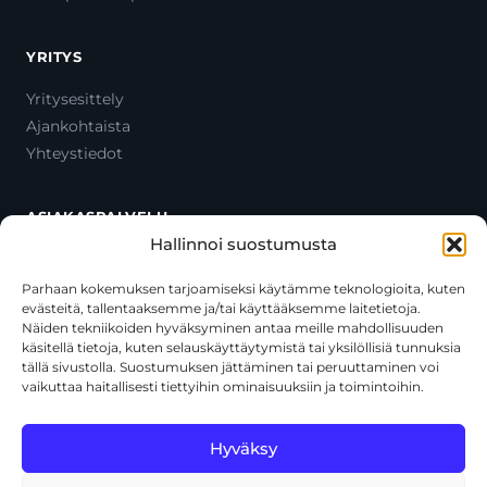
YRITYS
Yritysesittely
Ajankohtaista
Yhteystiedot
ASIAKASPALVELU
Hallinnoi suostumusta
Ota yhteyttä
Oma tili
Parhaan kokemuksen tarjoamiseksi käytämme teknologioita, kuten
evästeitä, tallentaaksemme ja/tai käyttääksemme laitetietoja.
Maksutavat
Näiden tekniikoiden hyväksyminen antaa meille mahdollisuuden
Toimitustavat
käsitellä tietoja, kuten selauskäyttäytymistä tai yksilöllisiä tunnuksia
Usein kysytyt kysymykset
tällä sivustolla. Suostumuksen jättäminen tai peruuttaminen voi
vaikuttaa haitallisesti tiettyihin ominaisuuksiin ja toimintoihin.
+358 44 270 3795
asiakaspalvelu@toolcat.fi
Hyväksy