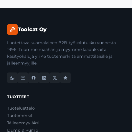
Toolcat Oy
Luotettava suomalainen B2B-työkalutukku vuodesta
1996. Tuomme maahan ja myymme laadukkaita
käsityökaluja yli 45 tuotemerkiltä ammattilaisille ja
jälleenmyyjille.
TUOTTEET
Tuoteluettelo
Tuotemerkit
Jälleenmyyjäksi
Dump & Pump