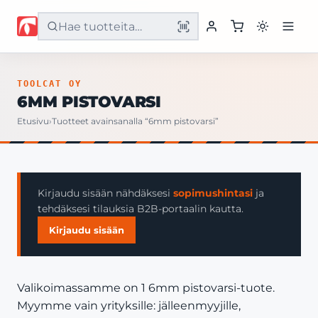
Etusivu
TOOLCAT OY
6MM PISTOVARSI
Tuotteet
Etusivu
›
Tuotteet avainsanalla “6mm pistovarsi”
Palvelut
Yritys
Kirjaudu sisään nähdäksesi
sopimushintasi
ja
tehdäksesi tilauksia B2B-portaalin kautta.
Yhteystiedot
Kirjaudu sisään
Valikoimassamme on 1 6mm pistovarsi-tuote.
Myymme vain yrityksille: jälleenmyyjille,