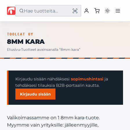
Etusivu
TOOLCAT OY
8MM KARA
Tuotteet
Etusivu
›
Tuotteet avainsanalla “8mm kara”
Palvelut
Yritys
Kirjaudu sisään nähdäksesi
sopimushintasi
ja
tehdäksesi tilauksia B2B-portaalin kautta.
Yhteystiedot
Kirjaudu sisään
Valikoimassamme on 1 8mm kara-tuote.
Myymme vain yrityksille: jälleenmyyjille,