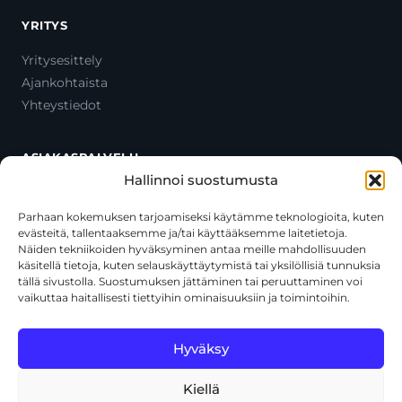
YRITYS
Yritysesittely
Ajankohtaista
Yhteystiedot
ASIAKASPALVELU
Hallinnoi suostumusta
Ota yhteyttä
Oma tili
Parhaan kokemuksen tarjoamiseksi käytämme teknologioita, kuten
evästeitä, tallentaaksemme ja/tai käyttääksemme laitetietoja.
Maksutavat
Näiden tekniikoiden hyväksyminen antaa meille mahdollisuuden
Toimitustavat
käsitellä tietoja, kuten selauskäyttäytymistä tai yksilöllisiä tunnuksia
Usein kysytyt kysymykset
tällä sivustolla. Suostumuksen jättäminen tai peruuttaminen voi
vaikuttaa haitallisesti tiettyihin ominaisuuksiin ja toimintoihin.
+358 44 270 3795
asiakaspalvelu@toolcat.fi
Hyväksy
Kiellä