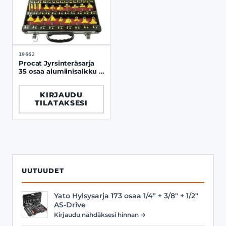
19662
Procat Jyrsinteräsarja
35 osaa alumiinisalkku 8
mm istukka
KIRJAUDU
TILATAKSESI
UUTUUDET
Yato Hylsysarja 173 osaa 1/4" + 3/8" + 1/2"
AS-Drive
Kirjaudu nähdäksesi hinnan →