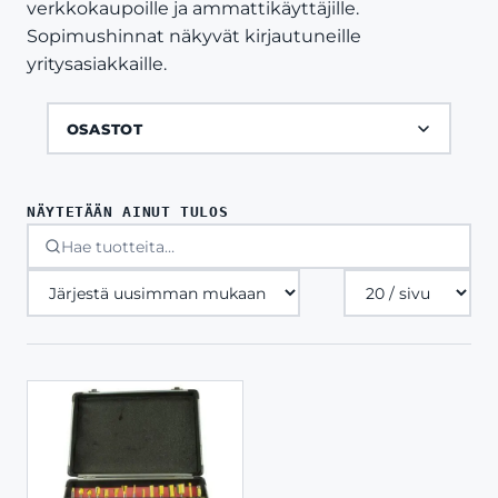
verkkokaupoille ja ammattikäyttäjille.
Sopimushinnat näkyvät kirjautuneille
yritysasiakkaille.
OSASTOT
NÄYTETÄÄN AINUT TULOS
Tuotteita
sivulla