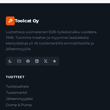
Toolcat Oy
Luotettava suomalainen B2B-työkalutukku vuodesta
1996. Tuomme maahan ja myymme laadukkaita
käsityökaluja yli 45 tuotemerkiltä ammattilaisille ja
jälleenmyyjille.
TUOTTEET
Tuoteluettelo
Tuotemerkit
Jälleenmyyjäksi
Dump & Pump