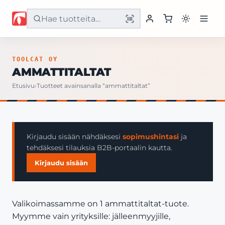
Etusivu
TOOLCAT OY
AMMATTITALTAT
Tuotteet
Etusivu
›
Tuotteet avainsanalla “ammattitaltat”
Palvelut
Yritys
Kirjaudu sisään nähdäksesi
sopimushintasi
ja
tehdäksesi tilauksia B2B-portaalin kautta.
Yhteystiedot
Kirjaudu sisään
Valikoimassamme on 1 ammattitaltat-tuote.
Myymme vain yrityksille: jälleenmyyjille,