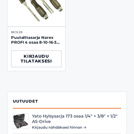
863120
Puutalttasarja Narex
PROFI 4 osaa 8-10-16-32
mm
KIRJAUDU
TILATAKSESI
UUTUUDET
Yato Hylsysarja 173 osaa 1/4" + 3/8" + 1/2"
AS-Drive
Kirjaudu nähdäksesi hinnan →