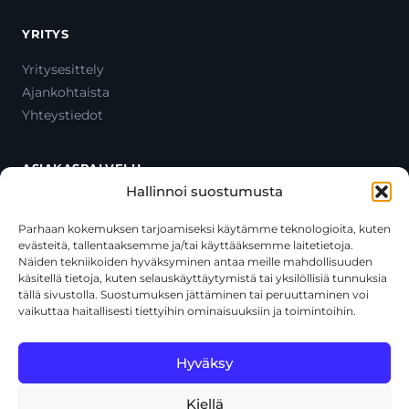
YRITYS
Yritysesittely
Ajankohtaista
Yhteystiedot
ASIAKASPALVELU
Hallinnoi suostumusta
Ota yhteyttä
Oma tili
Parhaan kokemuksen tarjoamiseksi käytämme teknologioita, kuten
evästeitä, tallentaaksemme ja/tai käyttääksemme laitetietoja.
Maksutavat
Näiden tekniikoiden hyväksyminen antaa meille mahdollisuuden
Toimitustavat
käsitellä tietoja, kuten selauskäyttäytymistä tai yksilöllisiä tunnuksia
Usein kysytyt kysymykset
tällä sivustolla. Suostumuksen jättäminen tai peruuttaminen voi
vaikuttaa haitallisesti tiettyihin ominaisuuksiin ja toimintoihin.
+358 44 270 3795
asiakaspalvelu@toolcat.fi
Hyväksy
Kiellä