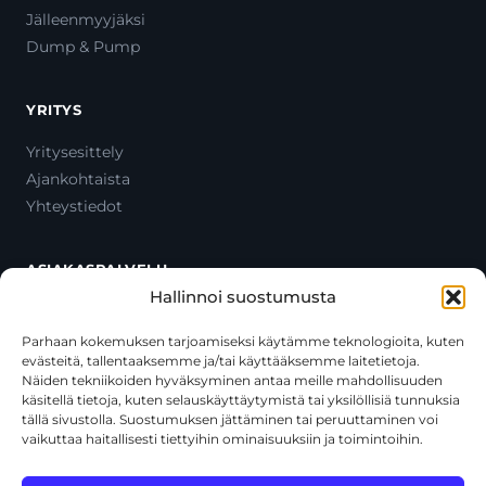
Jälleenmyyjäksi
Dump & Pump
YRITYS
Yritysesittely
Ajankohtaista
Yhteystiedot
ASIAKASPALVELU
Hallinnoi suostumusta
Ota yhteyttä
Oma tili
Parhaan kokemuksen tarjoamiseksi käytämme teknologioita, kuten
evästeitä, tallentaaksemme ja/tai käyttääksemme laitetietoja.
Maksutavat
Näiden tekniikoiden hyväksyminen antaa meille mahdollisuuden
Toimitustavat
käsitellä tietoja, kuten selauskäyttäytymistä tai yksilöllisiä tunnuksia
Usein kysytyt kysymykset
tällä sivustolla. Suostumuksen jättäminen tai peruuttaminen voi
vaikuttaa haitallisesti tiettyihin ominaisuuksiin ja toimintoihin.
+358 44 270 3795
asiakaspalvelu@toolcat.fi