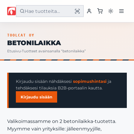
Etusivu
TOOLCAT OY
BETONILAIKKA
Tuotteet
Etusivu
›
Tuotteet avainsanalla “betonilaikka”
Palvelut
Yritys
Kirjaudu sisään nähdäksesi
sopimushintasi
ja
tehdäksesi tilauksia B2B-portaalin kautta.
Yhteystiedot
Kirjaudu sisään
Valikoimassamme on 2 betonilaikka-tuotetta.
Myymme vain yrityksille: jälleenmyyjille,