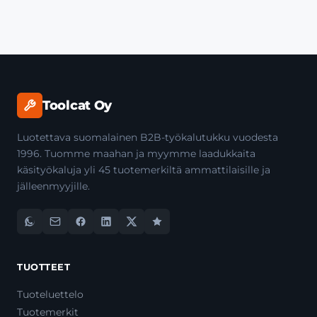
Toolcat Oy
Luotettava suomalainen B2B-työkalutukku vuodesta
1996. Tuomme maahan ja myymme laadukkaita
käsityökaluja yli 45 tuotemerkiltä ammattilaisille ja
jälleenmyyjille.
TUOTTEET
Tuoteluettelo
Tuotemerkit