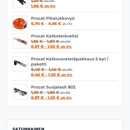
1,20
€
alv 0%
1,00
€
alv 0%
Procat Pikalukkovyö
Hintaluokka:
0,70
€
–
0,95
€
alv 0%
0,70 €
-
Procat Katkoteräveitsi
0,95 €
Hintaluokka:
1,65
€
–
1,80
€
alv 0%
1,65 €
0,97
€
-
1,50
€
alv 0%
-
1,80 €
Procat Katkovarateräpakkaus 5 kpl /
paketti
Hintaluokka:
0,40
€
–
1,40
€
alv 0%
0,40 €
0,40
€
-
1,30
€
alv 0%
-
1,40 €
Procat Suojalasit 802
Hintaluokka:
1,20
€
–
1,60
€
alv 0%
1,20 €
0,97
€
-
1,20
€
alv 0%
-
1,60 €
SATUNNAINEN