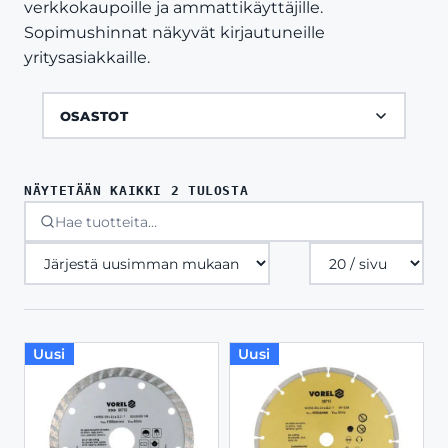
verkkokaupoille ja ammattikäyttäjille.
Sopimushinnat näkyvät kirjautuneille
yritysasiakkaille.
OSASTOT
SORTED
NÄYTETÄÄN KAIKKI 2 TULOSTA
BY
LATEST
Tuotteita
sivulla
Uusi
Uusi