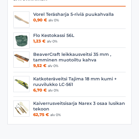
Vorel Teräsharja 5-riviä puukahvalla
0,90
€
alv 0%
Flo Kestokassi 56L
1,23
€
alv 0%
BeaverCraft leikkausveitsi 35 mm ,
tamminen muotoiltu kahva
9,52
€
alv 0%
Katkoteräveitsi Tajima 18 mm kumi +
ruuvilukko LC-561
6,70
€
alv 0%
Kaiverrusveitsisarja Narex 3 osaa lusikan
tekoon
62,75
€
alv 0%