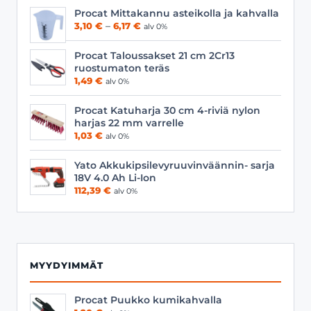
Procat Mittakannu asteikolla ja kahvalla
Hintaluokka:
3,10
€
–
6,17
€
alv 0%
3,10 €
-
Procat Taloussakset 21 cm 2Cr13
6,17 €
ruostumaton teräs
1,49
€
alv 0%
Procat Katuharja 30 cm 4-riviä nylon
harjas 22 mm varrelle
1,03
€
alv 0%
Yato Akkukipsilevyruuvinväännin- sarja
18V 4.0 Ah Li-Ion
112,39
€
alv 0%
MYYDYIMMÄT
Procat Puukko kumikahvalla