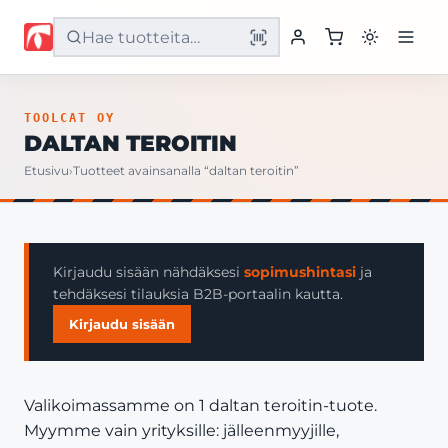
Etusivu
TOOLCAT OY
DALTAN TEROITIN
Tuotteet
Etusivu
›
Tuotteet avainsanalla “daltan teroitin”
Palvelut
Yritys
Kirjaudu sisään nähdäksesi
sopimushintasi
ja
tehdäksesi tilauksia B2B-portaalin kautta.
Yhteystiedot
Kirjaudu sisään
Valikoimassamme on 1 daltan teroitin-tuote.
Myymme vain yrityksille: jälleenmyyjille,