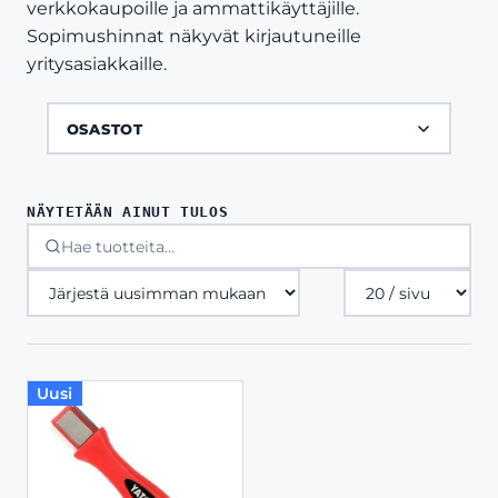
verkkokaupoille ja ammattikäyttäjille.
Sopimushinnat näkyvät kirjautuneille
yritysasiakkaille.
OSASTOT
NÄYTETÄÄN AINUT TULOS
Tuotteita
sivulla
Uusi