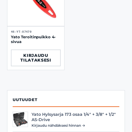
46-YT-87470
Yato Teroitinpuikko 4-
sivua
KIRJAUDU
TILATAKSESI
UUTUUDET
Yato Hylsysarja 173 osaa 1/4" + 3/8" + 1/2"
AS-Drive
Kirjaudu nähdäksesi hinnan →