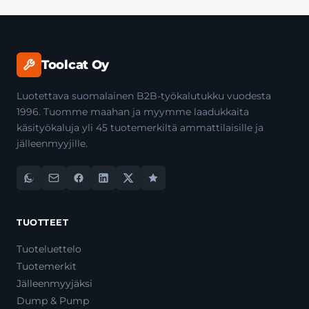
Toolcat Oy
Luotettava suomalainen B2B-työkalutukku vuodesta
1996. Tuomme maahan ja myymme laadukkaita
käsityökaluja yli 45 tuotemerkiltä ammattilaisille ja
jälleenmyyjille.
TUOTTEET
Tuoteluettelo
Tuotemerkit
Jälleenmyyjäksi
Dump & Pump