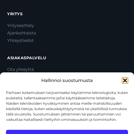
YRITYS
Yritysesittely
Ajankohtaista
Yhteystiedot
ASIAKASPALVELU
Ota yhteyttä
Oma tili
Hallinnoi suostumusta
Maksutavat
Toimitustavat
Parhaan kokemuksen tarjoamiseksi käytämme teknologioita, kuten
evästeitä, tallentaaksemme ja/tai käyttääksemme laitetietoja.
Usein kysytyt kysymykset
Näiden tekniikoiden hyväksyminen antaa meille mahdollisuuden
+358 44 270 3795
käsitellä tietoja, kuten selauskäyttäytymistä tai yksilöllisiä tunnuksia
asiakaspalvelu@toolcat.fi
tällä sivustolla. Suostumuksen jättäminen tai peruuttaminen voi
vaikuttaa haitallisesti tiettyihin ominaisuuksiin ja toimintoihin.
Tätä sivustoa suojaa reCAPTCHA, ja siihen sovelletaan Googlen