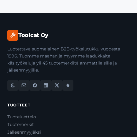
Toolcat Oy
Luotettava suomalainen B2B-työkalutukku vuodesta
1996. Tuomme maahan ja myymme laadukkaita
käsityökaluja yli 45 tuotemerkiltä ammattilaisille ja
jälleenmyyjille.
TUOTTEET
Tuoteluettelo
Tuotemerkit
Jälleenmyyjäksi