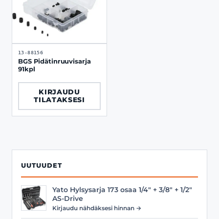
13-88156
BGS Pidätinruuvisarja
91kpl
KIRJAUDU
TILATAKSESI
UUTUUDET
Yato Hylsysarja 173 osaa 1/4" + 3/8" + 1/2"
AS-Drive
Kirjaudu nähdäksesi hinnan →