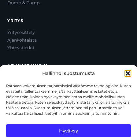
Dump & Pump
YRITYS
Yritysesittely
Ajankohtaista
Yhteystiedot
ASIAKASPALVELU
Hallinnoi suostumusta
Ota yhteyttä
Oma tili
Parhaan kokemuksen tarjoamiseksi käytämme teknologioita, kuten
evästeitä, tallentaaksemme ja/tai käyttääksemme laitetietoja.
Maksutavat
Näiden tekniikoiden hyväksyminen antaa meille mahdollisuuden
Toimitustavat
käsitellä tietoja, kuten selauskäyttäytymistä tai yksilöllisiä tunnuksia
Usein kysytyt kysymykset
tällä sivustolla. Suostumuksen jättäminen tai peruuttaminen voi
vaikuttaa haitallisesti tiettyihin ominaisuuksiin ja toimintoihin.
+358 44 270 3795
asiakaspalvelu@toolcat.fi
Hyväksy