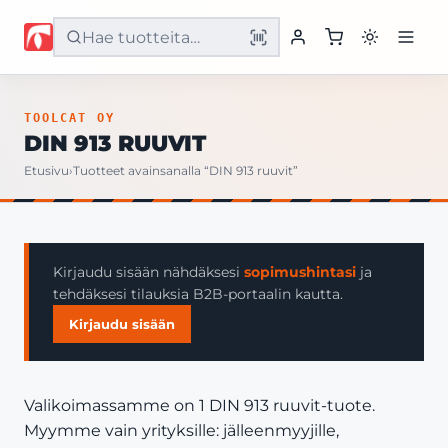
Etusivu
TOOLCAT OY
DIN 913 RUUVIT
Tuotteet
Etusivu
›
Tuotteet avainsanalla “DIN 913 ruuvit”
Palvelut
Yritys
Kirjaudu sisään nähdäksesi
sopimushintasi
ja
tehdäksesi tilauksia B2B-portaalin kautta.
Yhteystiedot
Kirjaudu sisään
Valikoimassamme on 1 DIN 913 ruuvit-tuote.
Myymme vain yrityksille: jälleenmyyjille,