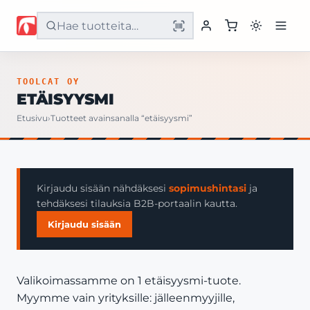
Etusivu
TOOLCAT OY
ETÄISYYSMI
Tuotteet
Etusivu
›
Tuotteet avainsanalla “etäisyysmi”
Palvelut
Yritys
Kirjaudu sisään nähdäksesi
sopimushintasi
ja
tehdäksesi tilauksia B2B-portaalin kautta.
Yhteystiedot
Kirjaudu sisään
Valikoimassamme on 1 etäisyysmi-tuote.
Myymme vain yrityksille: jälleenmyyjille,