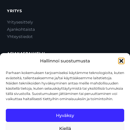
YRITYS
Yritysesittely
Ajankohtaista
Yhteystiedot
ASIAKASPALVELU
Hallinnoi suostumusta
Ota yhteyttä
Oma tili
Parhaan kokemuksen tarjoamiseksi käytämme teknologioita, kuten
evästeitä, tallentaaksemme ja/tai käyttääksemme laitetietoja.
Maksutavat
Näiden tekniikoiden hyväksyminen antaa meille mahdollisuuden
Toimitustavat
käsitellä tietoja, kuten selauskäyttäytymistä tai yksilöllisiä tunnuksia
Usein kysytyt kysymykset
tällä sivustolla. Suostumuksen jättäminen tai peruuttaminen voi
vaikuttaa haitallisesti tiettyihin ominaisuuksiin ja toimintoihin.
+358 44 270 3795
asiakaspalvelu@toolcat.fi
Hyväksy
Kiellä