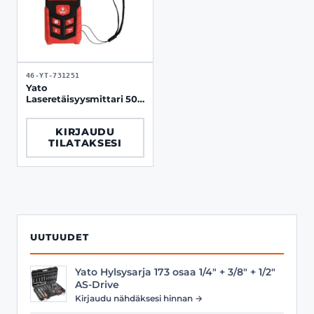
46-YT-731251
Yato
Laseretäisyysmittari 50
m
KIRJAUDU
TILATAKSESI
UUTUUDET
Yato Hylsysarja 173 osaa 1/4" + 3/8" + 1/2"
AS-Drive
Kirjaudu nähdäksesi hinnan →