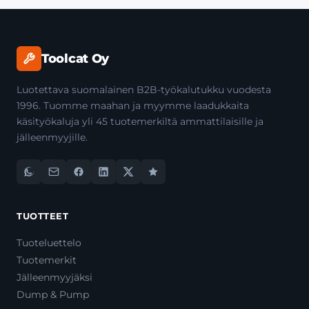
Toolcat Oy
Luotettava suomalainen B2B-työkalutukku vuodesta
1996. Tuomme maahan ja myymme laadukkaita
käsityökaluja yli 45 tuotemerkiltä ammattilaisille ja
jälleenmyyjille.
TUOTTEET
Tuoteluettelo
Tuotemerkit
Jälleenmyyjäksi
Dump & Pump