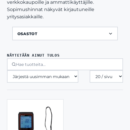
verkkokaupoille ja ammattikäyttäjille.
Sopimushinnat näkyvät kirjautuneille
yritysasiakkaille.
OSASTOT
NÄYTETÄÄN AINUT TULOS
Tuotteita
sivulla