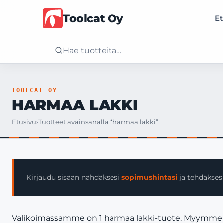
Toolcat Oy
Et
Etusivu
TOOLCAT OY
HARMAA LAKKI
Tuotteet
Etusivu
›
Tuotteet avainsanalla “harmaa lakki”
Palvelut
Yritys
Kirjaudu sisään nähdäksesi
sopimushintasi
ja tehdäksesi
Yhteystiedot
Valikoimassamme on 1 harmaa lakki-tuote. Myymme vain