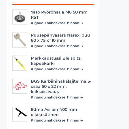
Yato Pyöröharja M6 50 mm
RST
Kirjaudu nähdäksesi hinnan →
Puusepänvasara Narex, puu
60 x 75 x 110 mm
Kirjaudu nähdäksesi hinnan →
Merkkaustussi Bleispitz,
kapeakärki
Kirjaudu nähdäksesi hinnan →
BGS Karbiinihakalajitelma 5-
osaa 50 x 22 mm,
kaksoisavaus
Kirjaudu nähdäksesi hinnan →
Edma Asilain 400 mm
oikeakätinen
Kirjaudu nähdäksesi hinnan →