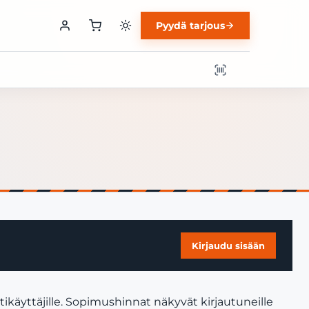
Pyydä tarjous
Kirjaudu sisään
ikäyttäjille. Sopimushinnat näkyvät kirjautuneille