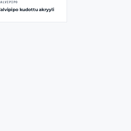
TALVIPIPO
Talvipipo kudottu akryyli