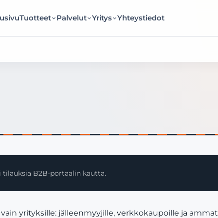
usivu
Tuotteet
Palvelut
Yritys
Yhteystiedot
 tilauksia B2B-portaalin kautta.
 yrityksille: jälleenmyyjille, verkkokaupoille ja ammatt