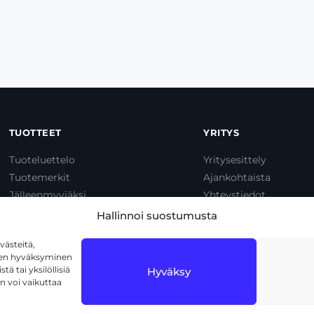
TUOTTEET
YRITYS
Tuoteluettelo
Yritysesittely
Tuotemerkit
Ajankohtaista
Jälleenmyyjäksi
Yhteystiedot
Dump & Pump
Hallinnoi suostumusta
ästeitä,
iden hyväksyminen
ä tai yksilöllisiä
Hyväksy
n voi vaikuttaa