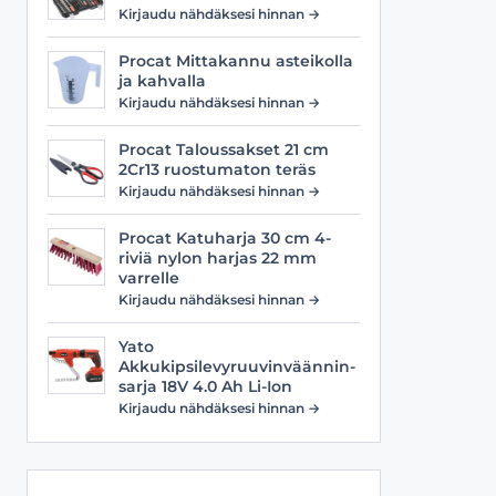
Viilat
Työasusteet
Kirjaudu nähdäksesi hinnan →
Vyöt
Procat Mittakannu asteikolla
ja kahvalla
Kirjaudu nähdäksesi hinnan →
Procat Taloussakset 21 cm
2Cr13 ruostumaton teräs
Kirjaudu nähdäksesi hinnan →
Procat Katuharja 30 cm 4-
riviä nylon harjas 22 mm
varrelle
Kirjaudu nähdäksesi hinnan →
Yato
Akkukipsilevyruuvinväännin-
sarja 18V 4.0 Ah Li-Ion
Kirjaudu nähdäksesi hinnan →