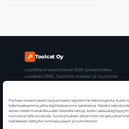
Toolcat Oy
Luotettava suomalainen B2B-työkalutukku
vuodesta 1996. Tuomme maahan ja myymme
laadukkaita käsityökaluja yli 45 tuotemerkiltä
ammattilaisille ja jälleenmyyjille.
Parhaan kokemuksen tarjoamiseksi käytämme teknologioita, kuten ev
tallentaaksemme ja/tai käyttääksemme laitetietoja. Näiden tekniiko
antaa meille mahdollisuuden käsitellä tietoja, kuten selauskäyttäytymist
tunnuksia tällä sivustolla. Suostumuksen jättäminen tai peruuttamine
haitallisesti tiettyihin ominaisuuksiin ja toimintoihin.