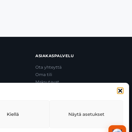
ASIAKASPALVELU
Ota yhteyttä
Oma tili
Maksutavat
Toimitustavat
Usein kysytyt kysymykset
+358 44 270 3795
asiakaspalvelu@toolcat.fi
Kiellä
Näytä asetukset