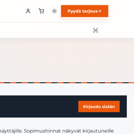
Pyydä tarjous
Kirjaudu sisään
äyttäjille. Sopimushinnat näkyvät kirjautuneille