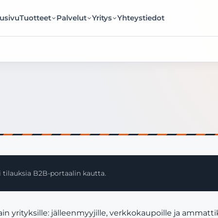
usivu
Tuotteet
Palvelut
Yritys
Yhteystiedot
 tilauksia B2B-portaalin kautta.
rityksille: jälleenmyyjille, verkkokaupoille ja ammattik