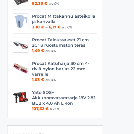
Viilat
Työasusteet
82,33
€
alv 0%
Vyöt
Procat Mittakannu asteikolla
ja kahvalla
Hintaluokka:
3,10
€
–
6,17
€
alv 0%
3,10 €
-
Procat Taloussakset 21 cm
6,17 €
2Cr13 ruostumaton teräs
1,49
€
alv 0%
Procat Katuharja 30 cm 4-
riviä nylon harjas 22 mm
varrelle
1,03
€
alv 0%
Yato SDS+
Akkuporavasarasarja 18V 2.8J
BL 2 x 4.0 Ah Li-Ion
107,62
€
alv 0%