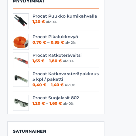
MYYDYIMMÄT
Procat Puukko kumikahvalla
1,20
€
alv 0%
Procat Pikalukkovyö
Hintaluokka:
0,70
€
–
0,95
€
alv 0%
0,70 €
-
Procat Katkoteräveitsi
0,95 €
Hintaluokka:
1,65
€
–
1,80
€
alv 0%
1,65 €
-
Procat Katkovarateräpakkaus
1,80 €
5 kpl / paketti
Hintaluokka:
0,40
€
–
1,40
€
alv 0%
0,40 €
-
Procat Suojalasit 802
1,40 €
Hintaluokka:
1,20
€
–
1,60
€
alv 0%
1,20 €
-
1,60 €
SATUNNAINEN