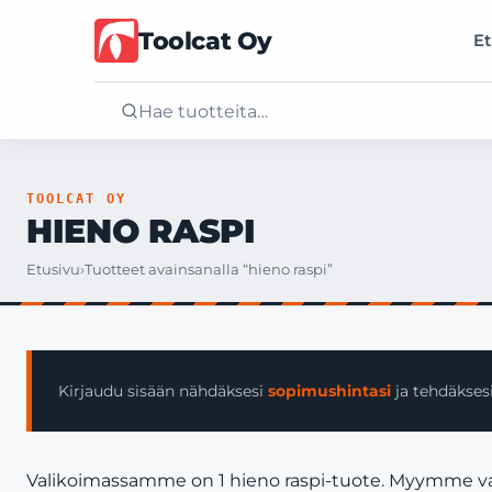
Toolcat Oy
Et
Etusivu
TOOLCAT OY
HIENO RASPI
Tuotteet
Etusivu
›
Tuotteet avainsanalla “hieno raspi”
Palvelut
Yritys
Kirjaudu sisään nähdäksesi
sopimushintasi
ja tehdäksesi
Yhteystiedot
Valikoimassamme on 1 hieno raspi-tuote. Myymme vain y