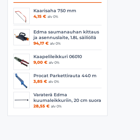
Kaarisaha 750 mm
4,15
€
alv 0%
Edma saumanauhan kittaus
ja asennuslaite, 1.8L säiliöllä
94,17
€
alv 0%
Kaapelileikkuri 06010
9,00
€
alv 0%
Procat Parkettirauta 440 m
3,85
€
alv 0%
Varaterä Edma
kuumaleikkuriin, 20 cm suora
28,55
€
alv 0%