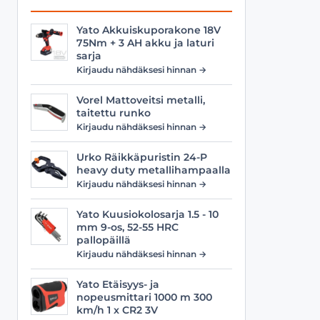
Yato Akkuiskuporakone 18V
75Nm + 3 AH akku ja laturi
sarja
Kirjaudu nähdäksesi hinnan →
Vorel Mattoveitsi metalli,
taitettu runko
Kirjaudu nähdäksesi hinnan →
Urko Räikkäpuristin 24-P
heavy duty metallihampaalla
Kirjaudu nähdäksesi hinnan →
Yato Kuusiokolosarja 1.5 - 10
mm 9-os, 52-55 HRC
pallopäillä
Kirjaudu nähdäksesi hinnan →
Yato Etäisyys- ja
nopeusmittari 1000 m 300
km/h 1 x CR2 3V