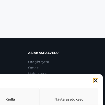
ASIAKASPALVELU
Ota yhteyttä
Oma tili
Maksutavat
Toimitustavat
Usein kysytyt kysymykset
+358 44 270 3795
asiakaspalvelu@toolcat.fi
Kiellä
Näytä asetukset