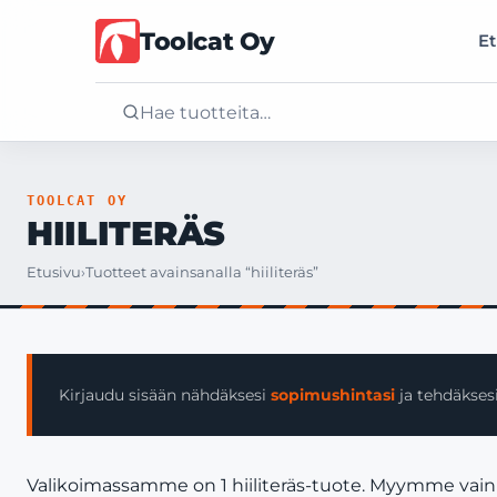
Toolcat Oy
Et
Etusivu
TOOLCAT OY
HIILITERÄS
Tuotteet
Etusivu
›
Tuotteet avainsanalla “hiiliteräs”
Palvelut
Yritys
Kirjaudu sisään nähdäksesi
sopimushintasi
ja tehdäksesi
Yhteystiedot
Valikoimassamme on 1 hiiliteräs-tuote. Myymme vain yr