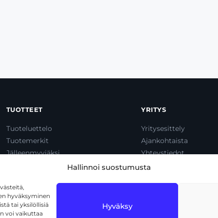
TUOTTEET
YRITYS
Tuoteluettelo
Yritysesittely
Tuotemerkit
Ajankohtaista
Jälleenmyyjäksi
Yhteystiedot
Dump & Pump
Hallinnoi suostumusta
ästeitä,
iden hyväksyminen
ä tai yksilöllisiä
Hyväksy
n voi vaikuttaa