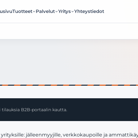
usivu
Tuotteet
Palvelut
Yritys
Yhteystiedot
 tilauksia B2B-portaalin kautta.
ityksille: jälleenmyyjille, verkkokaupoille ja ammattikäy