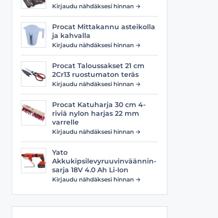
Viilat
Työasusteet
Kirjaudu nähdäksesi hinnan →
Vyöt
Procat Mittakannu asteikolla
ja kahvalla
Kirjaudu nähdäksesi hinnan →
Procat Taloussakset 21 cm
2Cr13 ruostumaton teräs
Kirjaudu nähdäksesi hinnan →
Procat Katuharja 30 cm 4-
riviä nylon harjas 22 mm
varrelle
Kirjaudu nähdäksesi hinnan →
Yato
Akkukipsilevyruuvinväännin-
sarja 18V 4.0 Ah Li-Ion
Kirjaudu nähdäksesi hinnan →