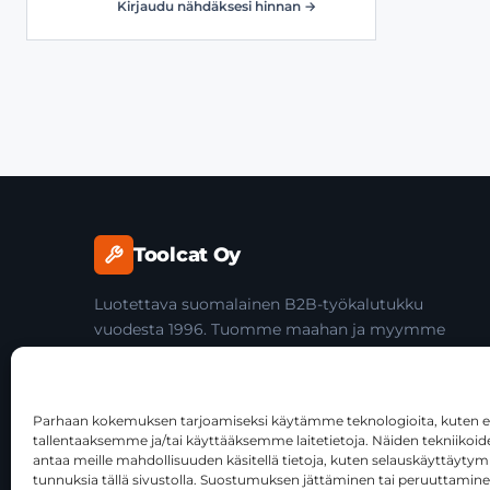
Kirjaudu nähdäksesi hinnan →
Toolcat Oy
Luotettava suomalainen B2B-työkalutukku
vuodesta 1996. Tuomme maahan ja myymme
laadukkaita käsityökaluja yli 45 tuotemerkiltä
ammattilaisille ja jälleenmyyjille.
Parhaan kokemuksen tarjoamiseksi käytämme teknologioita, kuten ev
tallentaaksemme ja/tai käyttääksemme laitetietoja. Näiden tekniiko
antaa meille mahdollisuuden käsitellä tietoja, kuten selauskäyttäytymist
tunnuksia tällä sivustolla. Suostumuksen jättäminen tai peruuttamine