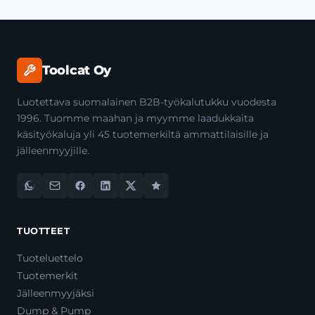
Toolcat Oy
Luotettava suomalainen B2B-työkalutukku vuodesta
1996. Tuomme maahan ja myymme laadukkaita
käsityökaluja yli 45 tuotemerkiltä ammattilaisille ja
jälleenmyyjille.
TUOTTEET
Tuoteluettelo
Tuotemerkit
Jälleenmyyjäksi
Dump & Pump