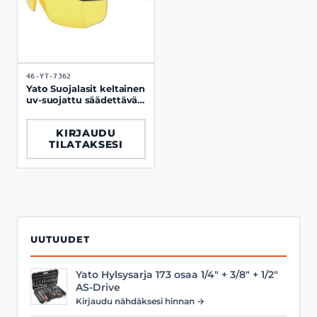
46-YT-7362
Yato Suojalasit keltainen
uv-suojattu säädettävä
sanka
KIRJAUDU
TILATAKSESI
UUTUUDET
Yato Hylsysarja 173 osaa 1/4" + 3/8" + 1/2"
AS-Drive
Kirjaudu nähdäksesi hinnan →