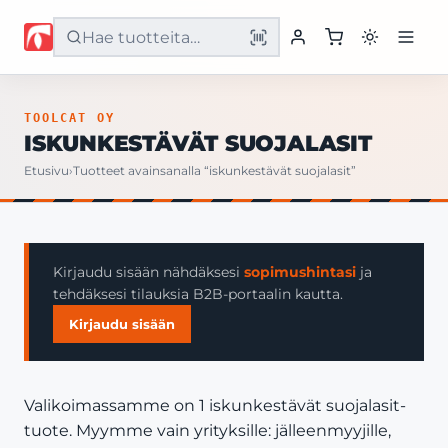
Etusivu
TOOLCAT OY
ISKUNKESTÄVÄT SUOJALASIT
Tuotteet
Etusivu
›
Tuotteet avainsanalla “iskunkestävät suojalasit”
Palvelut
Yritys
Kirjaudu sisään nähdäksesi
sopimushintasi
ja
tehdäksesi tilauksia B2B-portaalin kautta.
Yhteystiedot
Kirjaudu sisään
Valikoimassamme on 1 iskunkestävät suojalasit-
tuote. Myymme vain yrityksille: jälleenmyyjille,