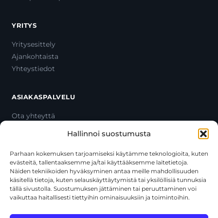
YRITYS
Yritysesittely
Ajankohtaista
Yhteystiedot
ASIAKASPALVELU
Ota yhteyttä
Oma tili
Hallinnoi suostumusta
Maksutavat
Toimitustavat
Parhaan kokemuksen tarjoamiseksi käytämme teknologioita, kuten
evästeitä, tallentaaksemme ja/tai käyttääksemme laitetietoja.
Usein kysytyt kysymykset
Näiden tekniikoiden hyväksyminen antaa meille mahdollisuuden
+358 44 270 3795
käsitellä tietoja, kuten selauskäyttäytymistä tai yksilöllisiä tunnuksia
asiakaspalvelu@toolcat.fi
tällä sivustolla. Suostumuksen jättäminen tai peruuttaminen voi
vaikuttaa haitallisesti tiettyihin ominaisuuksiin ja toimintoihin.